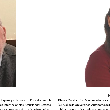
a Laguna y se licenció en Periodismo en la
Blanca Marabini San Martín es doctoranda
s Internacionales, Seguridad y Defensa,
(CEAO) de la Universidad Autónoma de Mad
y RNE, Telemadrid y Revista de Política
chinas, las narrativas políticas subyacent