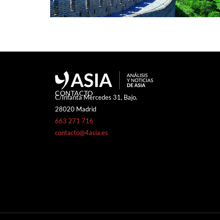
CONTACTO
C/Infanta Mercedes 31, Bajo.
28020 Madrid
663 271 716
contacto@4asia.es