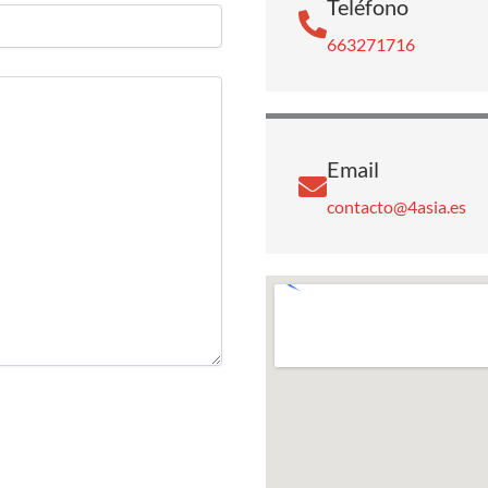
Teléfono
663271716
Email
contacto@4asia.es