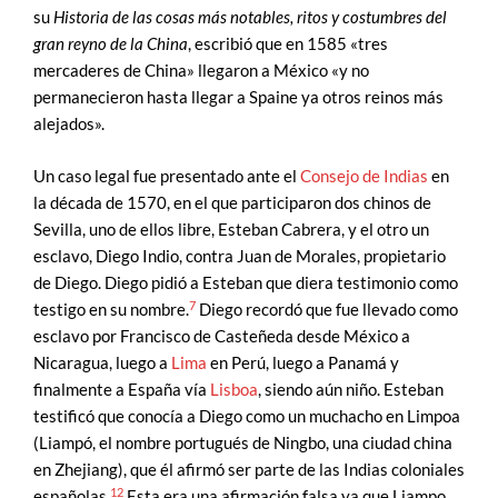
su
Historia de las cosas más notables, ritos y costumbres del
gran reyno de la China
, escribió que en 1585 «tres
mercaderes de China» llegaron a México «y no
permanecieron hasta llegar a Spaine ya otros reinos más
alejados».
Un caso legal fue presentado ante el
Consejo de Indias
en
la década de 1570, en el que participaron dos chinos de
Sevilla, uno de ellos libre, Esteban Cabrera, y el otro un
esclavo, Diego Indio, contra Juan de Morales, propietario
de Diego. Diego pidió a Esteban que diera testimonio como
7
testigo en su nombre.
Diego recordó que fue llevado como
esclavo por Francisco de Casteñeda desde México a
Nicaragua, luego a
Lima
en Perú, luego a Panamá y
finalmente a España vía
Lisboa
, siendo aún niño. Esteban
testificó que conocía a Diego como un muchacho en Limpoa
(Liampó, el nombre portugués de Ningbo, una ciudad china
en Zhejiang), que él afirmó ser parte de las Indias coloniales
12
españolas.
Esta era una afirmación falsa ya que Liampo