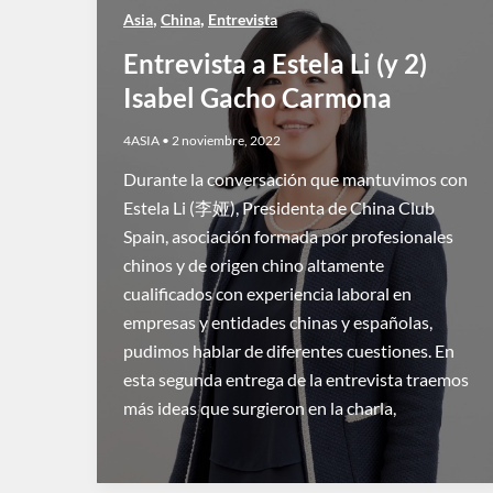
,
,
Asia
China
Entrevista
Entrevista a Estela Li (y 2)
Isabel Gacho Carmona
4ASIA
•
2 noviembre, 2022
Durante la conversación que mantuvimos con
Estela Li (李娅), Presidenta de China Club
Spain, asociación formada por profesionales
chinos y de origen chino altamente
cualificados con experiencia laboral en
empresas y entidades chinas y españolas,
pudimos hablar de diferentes cuestiones. En
esta segunda entrega de la entrevista traemos
más ideas que surgieron en la charla,