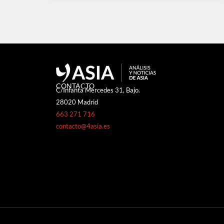
CONTACTO
C/Infanta Mercedes 31, Bajo.
28020 Madrid
663 271 716
contacto@4asia.es