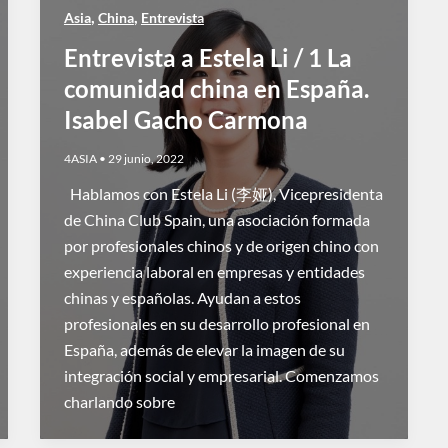
,
,
Asia
China
Entrevista
Entrevista a Estela Li / 1 La
comunidad china en España.
Isabel Gacho Carmona
4ASIA
•
29 junio, 2022
Hablamos con Estela Li (李娅), Vicepresidenta
de China Club Spain, una asociación formada
por profesionales chinos y de origen chino con
experiencia laboral en empresas y entidades
chinas y españolas. Ayudan a estos
profesionales en su desarrollo profesional en
España, además de elevar la imagen de su
integración social y empresarial. Comenzamos
charlando sobre