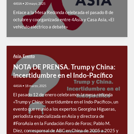
4ASIA
•
20 mayo, 2025
Enlace a la Mesa Redonda celebrada el pasado 8 de
octubre y coorganizada entre 4Asia y Casa Asia, «El
vehículo eléctrico a debate»
,
Asia
Evento
NOTA DE PRENSA. Trump y China:
incertidumbre en el Indo-Pacífico
4ASIA
•
18 marzo, 2025
El pasado 12 de enero celebramos la mesa redonda
«Trump y China: incertidumbre en el Indo-Pacífico», un
evento que reunió a los expertos Georgina Higueras,
periodista especializada en Asia y directora de
#ForoAsia en la Fundación Foro de Foros; Pablo M.
Díez, corresponsal de ABC en China de 2005 a 2025 y