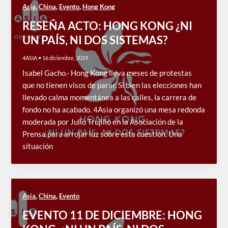
,
,
,
Asia
China
Evento
Hong Kong
RESEÑA ACTO: HONG KONG ¿NI
UN PAÍS, NI DOS SISTEMAS?
4ASIA
•
16 diciembre, 2019
Isabel Gacho.- Hong Kong lleva meses de protestas
que no tienen visos de parar. Si bien las elecciones han
llevado calma momentánea a las calles, la carrera de
fondo no ha acabado. 4Asia organizó una mesa redonda
moderada por Julio Trujillo en la Asociación de la
Prensa para arrojar luz sobre esta cuestión. Una
situación
,
,
Asia
China
Evento
EVENTO 11 DE DICIEMBRE: HONG