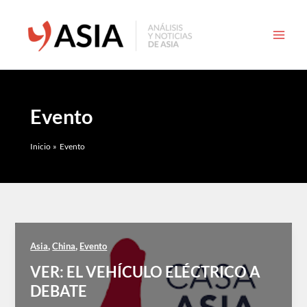
Ir
al
contenido
Evento
Inicio
Evento
,
,
Asia
China
Evento
VER: EL VEHÍCULO ELÉCTRICO A
DEBATE