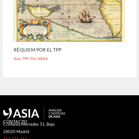
RÉQUIEM POR EL TPP
Asia
,
TPP
/ Por
4ASIA
CONTACTO
C/Infanta Mercedes 31, Bajo.
28020 Madrid
663 271 716