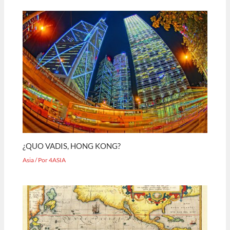
¿QUO VADIS, HONG KONG?
Asia
/ Por
4ASIA