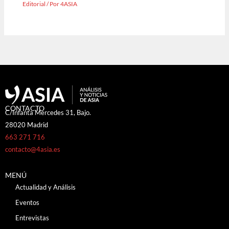
Editorial
/ Por
4ASIA
CONTACTO
C/Infanta Mercedes 31, Bajo.
28020 Madrid
663 271 716
contacto@4asia.es
MENÚ
Actualidad y Análisis
Eventos
Entrevistas