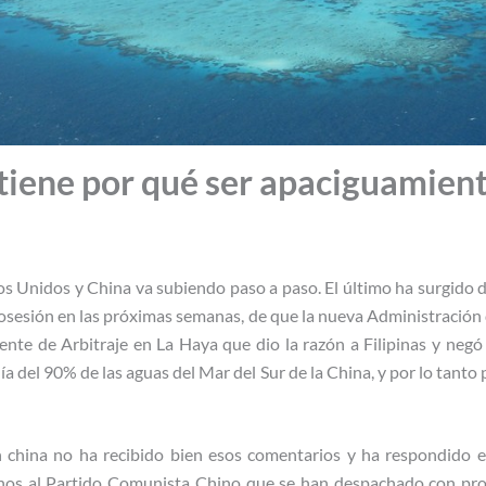
tiene por qué ser apaciguamien
os Unidos y China va subiendo paso a paso. El último ha surgido d
sesión en las próximas semanas, de que la nueva Administración 
ente de Arbitraje en La Haya que dio la razón a Filipinas y negó
ía del 90% de las aguas del Mar del Sur de la China, y por lo tanto p
n china no ha recibido bien esos comentarios y ha respondido 
nos al Partido Comunista Chino que se han despachado con pro