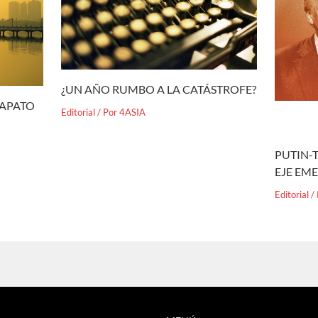
¿UN AÑO RUMBO A LA CATÁSTROFE?
ZAPATO
Editorial
/ Por
4ASIA
PUTIN-T
EJE EM
Editorial
/