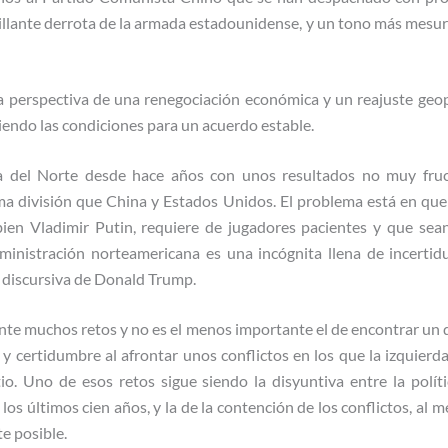
millante derrota de la armada estadounidense, y un tono más mesur
a perspectiva de una renegociación económica y un reajuste geopo
iendo las condiciones para un acuerdo estable.
 del Norte desde hace años con unos resultados no muy fructí
a división que China y Estados Unidos. El problema está en que 
bien Vladimir Putin, requiere de jugadores pacientes y que sean
dministración norteamericana es una incógnita llena de incerti
a discursiva de Donald Trump.
nte muchos retos y no es el menos importante el de encontrar un 
 y certidumbre al afrontar unos conflictos en los que la izquier
tio. Uno de esos retos sigue siendo la disyuntiva entre la polí
los últimos cien años, y la de la contención de los conflictos, al 
e posible.