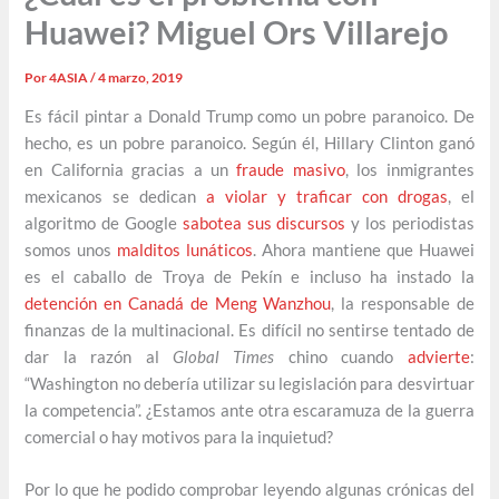
Huawei? Miguel Ors Villarejo
Por
4ASIA
/
4 marzo, 2019
Es fácil pintar a Donald Trump como un pobre paranoico. De
hecho, es un pobre paranoico. Según él, Hillary Clinton ganó
en California gracias a un
fraude masivo
, los inmigrantes
mexicanos se dedican
a violar y traficar con drogas
, el
algoritmo de Google
sabotea sus discursos
y los periodistas
somos unos
malditos lunáticos
. Ahora mantiene que Huawei
es el caballo de Troya de Pekín e incluso ha instado la
detención en Canadá de Meng Wanzhou
, la responsable de
finanzas de la multinacional. Es difícil no sentirse tentado de
dar la razón al
Global Times
chino cuando
advierte
:
“Washington no debería utilizar su legislación para desvirtuar
la competencia”. ¿Estamos ante otra escaramuza de la guerra
comercial o hay motivos para la inquietud?
Por lo que he podido comprobar leyendo algunas crónicas del