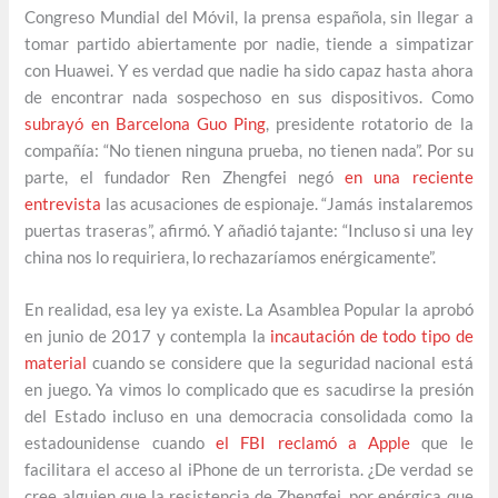
Congreso Mundial del Móvil, la prensa española, sin llegar a
tomar partido abiertamente por nadie, tiende a simpatizar
con Huawei. Y es verdad que nadie ha sido capaz hasta ahora
de encontrar nada sospechoso en sus dispositivos. Como
subrayó en Barcelona Guo Ping
, presidente rotatorio de la
compañía: “No tienen ninguna prueba, no tienen nada”. Por su
parte, el fundador Ren Zhengfei negó
en una reciente
entrevista
las acusaciones de espionaje. “Jamás instalaremos
puertas traseras”, afirmó. Y añadió tajante: “Incluso si una ley
china nos lo requiriera, lo rechazaríamos enérgicamente”.
En realidad, esa ley ya existe. La Asamblea Popular la aprobó
en junio de 2017 y contempla la
incautación de todo tipo de
material
cuando se considere que la seguridad nacional está
en juego. Ya vimos lo complicado que es sacudirse la presión
del Estado incluso en una democracia consolidada como la
estadounidense cuando
el FBI reclamó a Apple
que le
facilitara el acceso al iPhone de un terrorista. ¿De verdad se
cree alguien que la resistencia de Zhengfei, por enérgica que