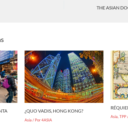
as
RÉQUIE
¿QUO VADIS, HONG KONG?
ENTA
Asia
,
TPP
Asia
/ Por
4ASIA