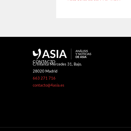
CONTACTO
C/Infanta Mercedes 31, Bajo.
28020 Madrid
663 271 716
contacto@4asia.es