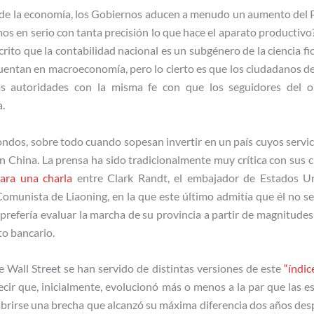
a de la economía, los Gobiernos aducen a menudo un aumento del PI
 en serio con tanta precisión lo que hace el aparato productivo?
rito que la contabilidad nacional es un subgénero de la ciencia fic
cuentan en macroeconomía, pero lo cierto es que los ciudadanos d
as autoridades con la misma fe con que los seguidores del o
a.
ondos, sobre todo cuando sopesan invertir en un país cuyos servic
 China. La prensa ha sido tradicionalmente muy crítica con sus c
lara una charla
entre Clark Randt, el embajador de Estados Uni
Comunista de Liaoning, en la que este último admitía que él no se 
refería evaluar la marcha de su provincia a partir de magnitudes 
to bancario.
e Wall Street se han servido de distintas versiones de este
“índic
ecir que, inicialmente, evolucionó más o menos a la par que las e
brirse una brecha que alcanzó su máxima diferencia dos años de