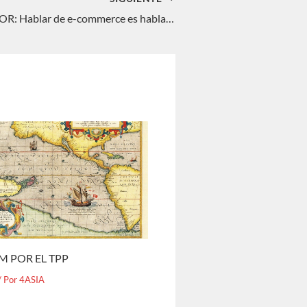
THE ASIAN DOOR: Hablar de e-commerce es hablar de China. Águeda Parra
M POR EL TPP
/ Por
4ASIA