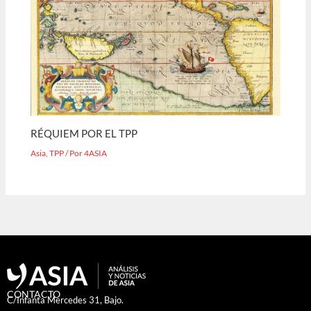
RÉQUIEM POR EL TPP
Asia
,
TPP
/ Por
4ASIA
CONTACTO
C/Infanta Mercedes 31, Bajo.