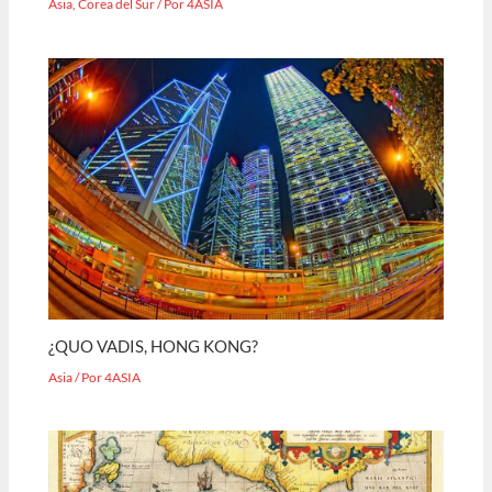
Asia
,
Corea del Sur
/ Por
4ASIA
¿QUO VADIS, HONG KONG?
Asia
/ Por
4ASIA