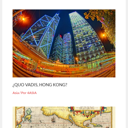
¿QUO VADIS, HONG KONG?
Asia
/ Por
4ASIA