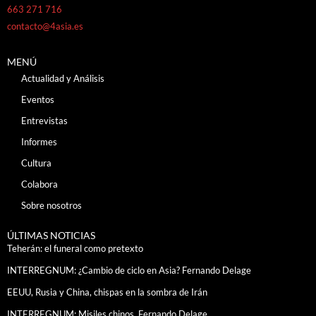
663 271 716
contacto@4asia.es
MENÚ
Actualidad y Análisis
Eventos
Entrevistas
Informes
Cultura
Colabora
Sobre nosotros
ÚLTIMAS NOTICIAS
Teherán: el funeral como pretexto
INTERREGNUM: ¿Cambio de ciclo en Asia? Fernando Delage
EEUU, Rusia y China, chispas en la sombra de Irán
INTERREGNUM: Misiles chinos. Fernando Delage