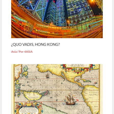
¿QUO VADIS, HONG KONG?
Asia
/ Por
4ASIA