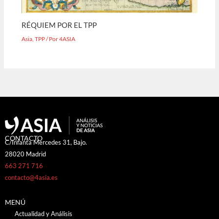
RÉQUIEM POR EL TPP
Asia
,
TPP
/ Por
4ASIA
CONTACTO
C/Infanta Mercedes 31, Bajo.
28020 Madrid
663 271 716
contacto@4asia.es
MENÚ
Actualidad y Análisis