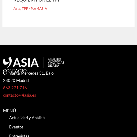
Asia
,
TPP
/ Por
4ASIA
CONTACTO
C/Infanta Mercedes 31, Bajo.
28020 Madrid
663 271 716
contacto@4asia.es
MENÚ
Actualidad y Análisis
Eventos
Entrevistas