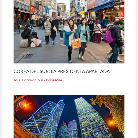
COREA DEL SUR: LA PRESIDENTA APARTADA
Asia
,
Corea del Sur
/ Por
4ASIA