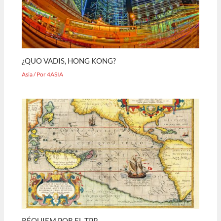
¿QUO VADIS, HONG KONG?
Asia
/ Por
4ASIA
RÉQUIEM POR EL TPP