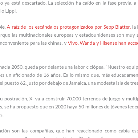
 ya está descartado. La selección ha caído en la fase previa, a
lo Lippi.
le.
A raíz de los escándalos protagonizados por Sepp Blatter,
la 
orque las multinacionales europeas y estadounidenses son muy se
nconveniente para las chinas, y
Vivo, Wanda y Hisense han acce
acia 2050, queda por delante una labor ciclópea. “Nuestro equipo
es
un aficionado de 16 años. Es lo mismo que, más educadament
el puesto 62, justo por debajo de Jamaica, una modesta isla de tre
su postración, Xi va a construir 70.000 terrenos de juego y multi
, se ha propuesto que en 2020 haya 50 millones de jóvenes feder
s.
ración son las compañías, que han reaccionado como cabía es