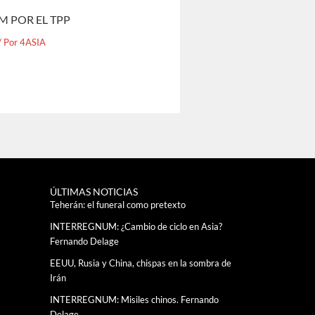
M POR EL TPP
/ Por
4ASIA
ÚLTIMAS NOTICIAS
Teherán: el funeral como pretexto
INTERREGNUM: ¿Cambio de ciclo en Asia?
Fernando Delage
EEUU, Rusia y China, chispas en la sombra de
Irán
INTERREGNUM: Misiles chinos. Fernando
Delage