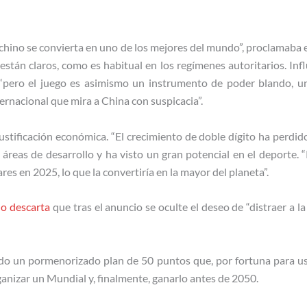
 chino se convierta en uno de los mejores del mundo”, proclamaba e
stán claros, como es habitual en los regímenes autoritarios. Inf
 “pero el juego es asimismo un instrumento de poder blando, 
rnacional que mira a China con suspicacia”.
ustificación económica. “El crecimiento de doble dígito ha perdido
reas de desarrollo y ha visto un gran potencial en el deporte. “
es en 2025, lo que la convertiría en la mayor del planeta”.
no descarta
que tras el anuncio se oculte el deseo de “distraer a l
do un pormenorizado plan de 50 puntos que, por fortuna para ust
ganizar un Mundial y, finalmente, ganarlo antes de 2050.