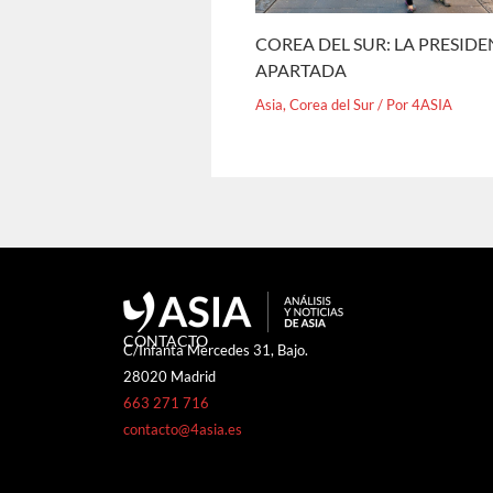
COREA DEL SUR: LA PRESID
APARTADA
Asia
,
Corea del Sur
/ Por
4ASIA
CONTACTO
C/Infanta Mercedes 31, Bajo.
28020 Madrid
663 271 716
contacto@4asia.es