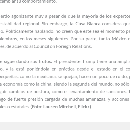
a cambiar su comportamiento.
erdo agonizante muy a pesar de que la mayoría de los expertos 
stabilidad regional. Sin embargo, la Casa Blanca considera qu
rlo. Políticamente hablando, no creen que este sea el momento p
 miembros, en los meses siguientes. Por su parte, tanto Méxic
les, de acuerdo al Council on Foreign Relations.
te sigue dando sus frutos. El presidente Trump tiene una amplia
do, y la está poniéndola en práctica desde el estado en el c
pequeñas, como la mexicana, se quejan, hacen un poco de ruido,
a economía como la china, siendo la segunda del mundo, no sólo
uir cambios de postura, como el levantamiento de sanciones. E
go de fuerte presión cargada de muchas amenazas, y acciones
les o estatales.
(Foto: Lauren Mitchell, Flickr)