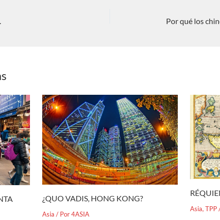
.
as
RÉQUIE
¿QUO VADIS, HONG KONG?
ENTA
Asia
,
TPP
Asia
/ Por
4ASIA