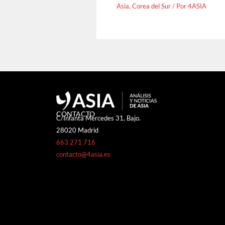
Asia
,
Corea del Sur
/ Por
4ASIA
CONTACTO
C/Infanta Mercedes 31, Bajo.
28020 Madrid
663 271 716
contacto@4asia.es