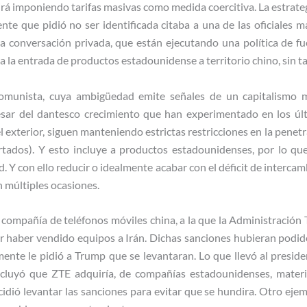
rá imponiendo tarifas masivas como medida coercitiva. La estrate
ente que pidió no ser identificada citaba a una de las oficiales 
 conversación privada, que están ejecutando una política de fu
 la entrada de productos estadounidense a territorio chino, sin ta
comunista, cuya ambigüedad emite señales de un capitalismo 
esar del dantesco crecimiento que han experimentado en los úl
l exterior, siguen manteniendo estrictas restricciones en la penet
rtados). Y esto incluye a productos estadounidenses, por lo qu
d. Y con ello reducir o idealmente acabar con el déficit de interca
n múltiples ocasiones.
la compañía de teléfonos móviles china, a la que la Administració
por haber vendido equipos a Irán. Dichas sanciones hubieran podid
mente le pidió a Trump que se levantaran. Lo que llevó al presid
ncluyó que ZTE adquiría, de compañías estadounidenses, materia
idió levantar las sanciones para evitar que se hundira. Otro ejem