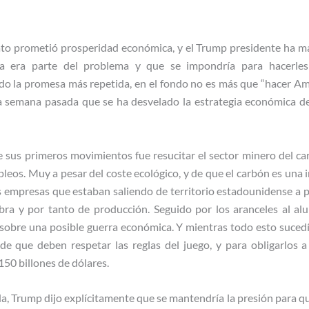
to prometió prosperidad económica, y el Trump presidente ha m
na era parte del problema y que se impondría para hacerles 
ido la promesa más repetida, en el fondo no es más que “hacer Am
la semana pasada que se ha desvelado la estrategia económica d
e sus primeros movimientos fue resucitar el sector minero del car
leos. Muy a pesar del coste ecológico, y de que el carbón es una in
las empresas que estaban saliendo de territorio estadounidense a
bra y por tanto de producción. Seguido por los aranceles al alu
s sobre una posible guerra económica. Y mientras todo esto suce
 de que deben respetar las reglas del juego, y para obligarlos
150 billones de dólares.
a, Trump dijo explícitamente que se mantendría la presión para que 