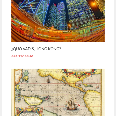
¿QUO VADIS, HONG KONG?
Asia
/ Por
4ASIA