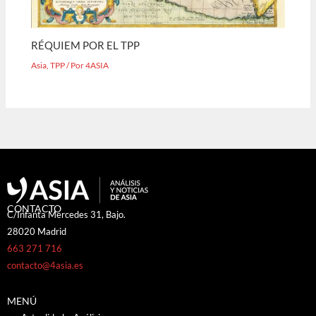
RÉQUIEM POR EL TPP
Asia
,
TPP
/ Por
4ASIA
CONTACTO
C/Infanta Mercedes 31, Bajo.
28020 Madrid
663 271 716
contacto@4asia.es
MENÚ