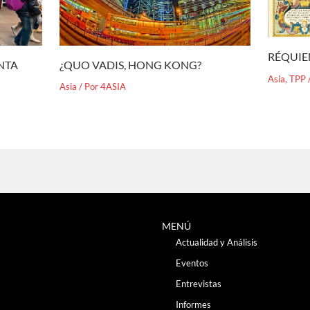
RÉQUIE
¿QUO VADIS, HONG KONG?
ENTA
Asia
,
TPP
Asia
/ Por
4ASIA
MENÚ
Actualidad y Análisis
Eventos
Entrevistas
Informes