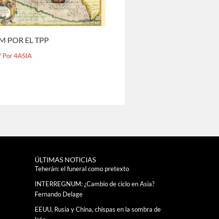
M POR EL TPP
/ Por
4ASIA
ÚLTIMAS NOTICIAS
Teherán: el funeral como pretexto
INTERREGNUM: ¿Cambio de ciclo en Asia?
Fernando Delage
EEUU, Rusia y China, chispas en la sombra de