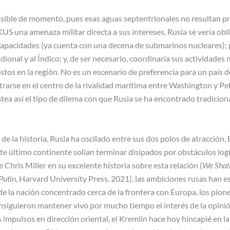
ible de momento, pues esas aguas septentrionales no resultan pri
KUS una amenaza militar directa a sus intereses, Rusia se vería obli
 capacidades (ya cuenta con una decena de submarinos nucleares);
dional y al Índico; y, de ser necesario, coordinaría sus actividades 
tos en la región. No es un escenario de preferencia para un país
trarse en el centro de la rivalidad marítima entre Washington y Pe
ea así el tipo de dilema con que Rusia se ha encontrado tradicion
de la historia, Rusia ha oscilado entre sus dos polos de atracción,
e último continente solían terminar disipados por obstáculos logí
 Chris Miller en su excelente historia sobre esta relación (
We Shall
Putin
, Harvard University Press, 2021), las ambiciones rusas han 
e la nación concentrado cerca de la frontera con Europa, los pione
siguieron mantener vivo por mucho tiempo el interés de la opinión 
 impulsos en dirección oriental, el Kremlin hace hoy hincapié en la