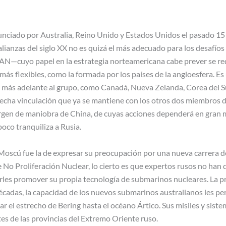
nciado por Australia, Reino Unido y Estados Unidos el pasado 15
alianzas del siglo XX no es quizá el más adecuado para los desafío
AN—cuyo papel en la estrategia norteamericana cabe prever se re
ás flexibles, como la formada por los países de la angloesfera. E
 más adelante al grupo, como Canadá, Nueva Zelanda, Corea del
echa vinculación que ya se mantiene con los otros dos miembros d
rgen de maniobra de China, de cuyas acciones dependerá en gran m
poco tranquiliza a Rusia.
Moscú fue la de expresar su preocupación por una nueva carrera d
de No Proliferación Nuclear, lo cierto es que expertos rusos no h
rles promover su propia tecnología de submarinos nucleares. La p
écadas, la capacidad de los nuevos submarinos australianos les perm
sar el estrecho de Bering hasta el océano Ártico. Sus misiles y si
tes de las provincias del Extremo Oriente ruso.