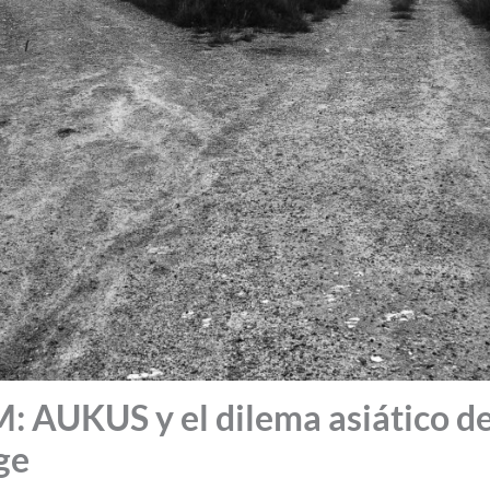
AUKUS y el dilema asiático de
ge