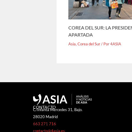
COREA DEL SUR: LA PRESID
APARTADA
Asia
,
Corea del Sur
/ Por
4ASIA
CONTACTO
C/Infanta Mercedes 31, Bajo.
28020 Madrid
663 271 716
contacto@4asia.es