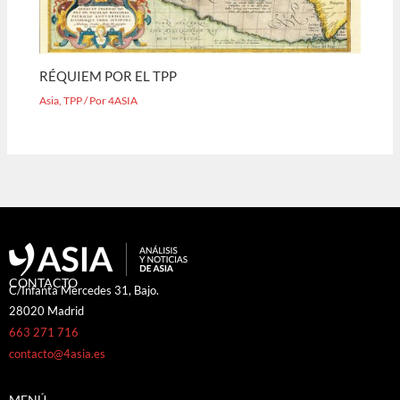
RÉQUIEM POR EL TPP
Asia
,
TPP
/ Por
4ASIA
CONTACTO
C/Infanta Mercedes 31, Bajo.
28020 Madrid
663 271 716
contacto@4asia.es
MENÚ