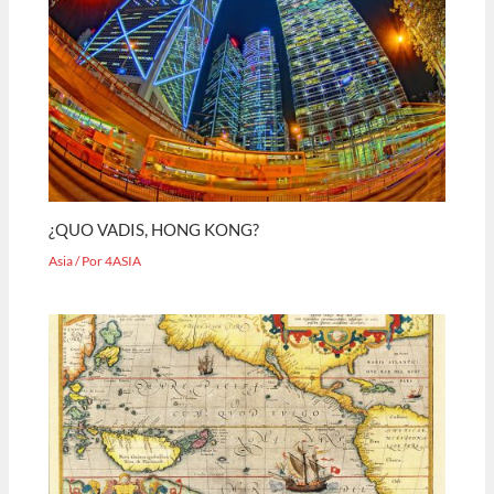
¿QUO VADIS, HONG KONG?
Asia
/ Por
4ASIA