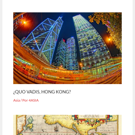
¿QUO VADIS, HONG KONG?
Asia
/ Por
4ASIA