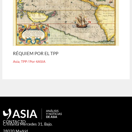
RÉQUIEM POR EL TPP
Asia
,
TPP
/ Por
4ASIA
CONTACTO
C/Infanta Mercedes 31, Bajo.
28020 Madrid