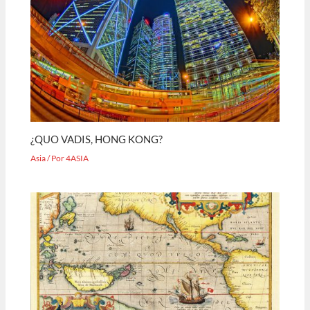
¿QUO VADIS, HONG KONG?
Asia
/ Por
4ASIA