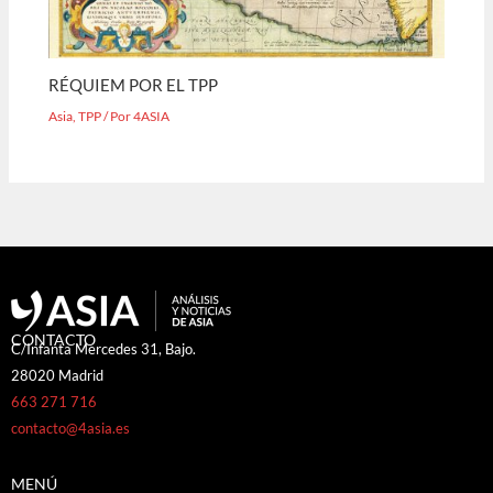
RÉQUIEM POR EL TPP
Asia
,
TPP
/ Por
4ASIA
CONTACTO
C/Infanta Mercedes 31, Bajo.
28020 Madrid
663 271 716
contacto@4asia.es
MENÚ