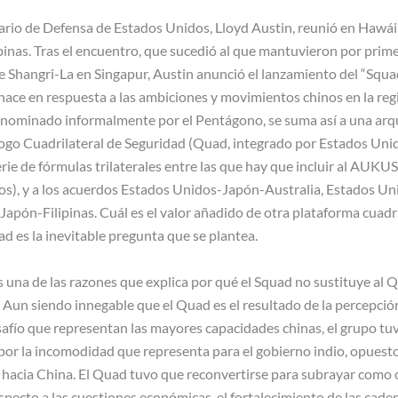
etario de Defensa de Estados Unidos, Lloyd Austin, reunió en Hawá
ipinas. Tras el encuentro, que sucedió al que mantuvieron por prim
de Shangri-La en Singapur, Austin anunció el lanzamiento del “Squ
ace en respuesta a las ambiciones y movimientos chinos en la regi
enominado informalmente por el Pentágono, se suma así a una arq
logo Cuadrilateral de Seguridad (Quad, integrado por Estados Unid
erie de fórmulas trilaterales entre las que hay que incluir al AUKUS
s), y a los acuerdos Estados Unidos-Japón-Australia, Estados U
apón-Filipinas. Cuál es el valor añadido de otra plataforma cuadri
ad es la inevitable pregunta que se plantea.
s una de las razones que explica por qué el Squad no sustituye al 
 Aun siendo innegable que el Quad es el resultado de la percepci
afío que representan las mayores capacidades chinas, el grupo tu
 por la incomodidad que representa para el gobierno indio, opuest
d hacia China. El Quad tuvo que reconvertirse para subrayar como 
specto a las cuestiones económicas, el fortalecimiento de las cadena