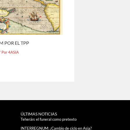
M POR EL TPP
/ Por
4ASIA
ÚLTIMAS NOTICIAS
Teherán: el funeral como pretexto
INTERREGNUM: ¿Cambio de ciclo en Asia?