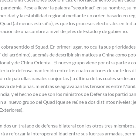
 pandemia. Pese a llevar la palabra “seguridad” en su nombre, su m
speridad y la estabilidad regional mediante un orden basado en re
l Quad (al menos este año), es que los procesos electorales en Ind
bración de una cumbre a nivel de jefes de Estado y de gobierno.
obra sentido el Squad. En primer lugar, no oculta sus prioridades 
S” del acrónimo), además de describir sin matices a China como pot
onal y de China Oriental. El nuevo grupo viene por otra parte a c
eria de defensa mantenido entre los cuatro actores durante los ú
ón de patrullas navales conjuntas (la última de las cuales se desarro
va de Filipinas, mientras se agravaban las tensiones entre Manila
 India, y el hecho de que son los ministros de Defensa los participa
n al nuevo grupo del Quad (que se reúne a dos distintos niveles: j
Exteriores).
idos un tratado de defensa bilateral con los otros tres miembros,
irá a reforzar la interoperabilidad entre sus fuerzas armadas, perm