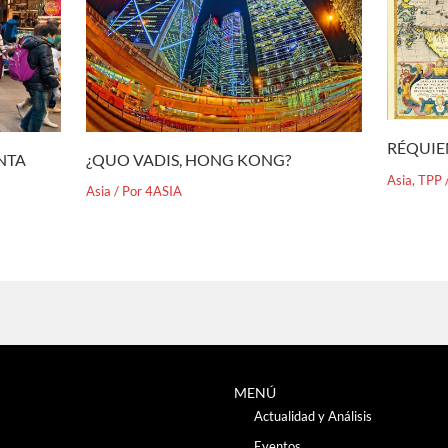
RÉQUIE
¿QUO VADIS, HONG KONG?
ENTA
Asia
,
TPP
Asia
/ Por
4ASIA
MENÚ
Actualidad y Análisis
Eventos