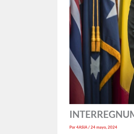
INTERREGNUM:
Por
4ASIA
/
24 mayo, 2024