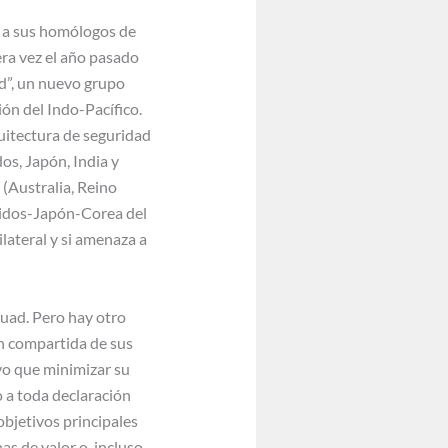
i a sus homólogos de
era vez el año pasado
ad”, un nuevo grupo
ón del Indo-Pacífico.
uitectura de seguridad
os, Japón, India y
 (Australia, Reino
nidos-Japón-Corea del
lateral y si amenaza a
Quad. Pero hay otro
ón compartida de sus
vo que minimizar su
o a toda declaración
objetivos principales
s de valor o, incluso,