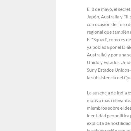
El 8 de mayo, el secr
Japón, Australia y Fil
con ocasión del foro 
regional que también n
El “Squad”, como es d
ya poblada por el Diá
Australia) y por una s
Unido y Estados Unido
Sur y Estados Unidos-J
la subsistencia del Qu
La ausencia de India e
motivo más relevante.
miembros sobre el des
identidad geopolítica
explícita de hostilida
la colaboración con re