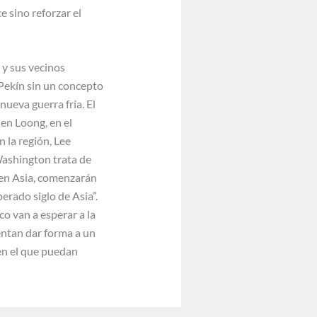
 sino reforzar el
 y sus vecinos
 Pekín sin un concepto
ueva guerra fría. El
en Loong, en el
n la región, Lee
 Washington trata de
 en Asia, comenzarán
erado siglo de Asia”.
co van a esperar a la
tentan dar forma a un
 en el que puedan