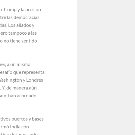
n Trump y la presión
tre las democracias
las. Los aliados y
pero tampoco a las
o no tiene sentido
er, a un mismo
 desafío que representa
 Washington y Londres
. Y, de manera aún
ison, han acordado
tivos puertos y bases
firmó India con
tido de las grandes