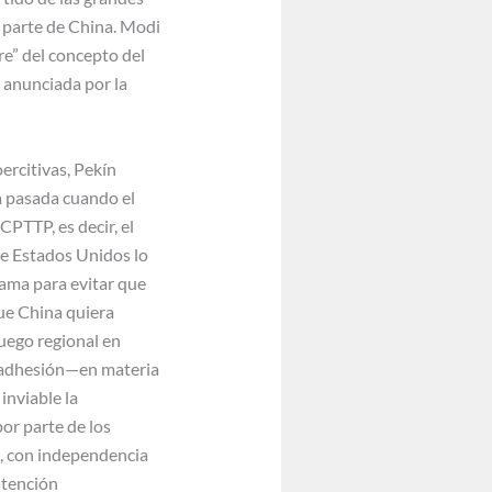
 parte de China. Modi
re” del concepto del
l anunciada por la
ercitivas, Pekín
a pasada cuando el
CPTTP, es decir, el
ue Estados Unidos lo
bama para evitar que
que China quiera
juego regional en
su adhesión—en materia
inviable la
or parte de los
s, con independencia
ntención