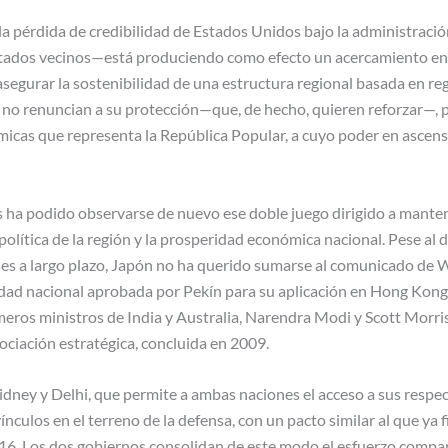
 pérdida de credibilidad de Estados Unidos bajo la administració
stados vecinos—está produciendo como efecto un acercamiento en
 asegurar la sostenibilidad de una estructura regional basada en reg
no renuncian a su protección—que, de hecho, quieren reforzar—, 
cas que representa la República Popular, a cuyo poder en ascens
ha podido observarse de nuevo ese doble juego dirigido a manten
 política de la región y la prosperidad económica nacional. Pese al
ses a largo plazo, Japón no ha querido sumarse al comunicado de
ridad nacional aprobada por Pekín para su aplicación en Hong Kong
imeros ministros de India y Australia, Narendra Modi y Scott Morr
sociación estratégica, concluida en 2009.
ey y Delhi, que permite a ambas naciones el acceso a sus respec
ínculos en el terreno de la defensa, con un pacto similar al que ya 
6. Los dos gobiernos consolidan de este modo el esfuerzo compar