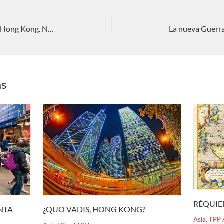
Qué significa el cambio de estatus de Hong Kong. Nieves C. Pérez Rodríguez
as
RÉQUIE
¿QUO VADIS, HONG KONG?
ENTA
Asia
,
TPP