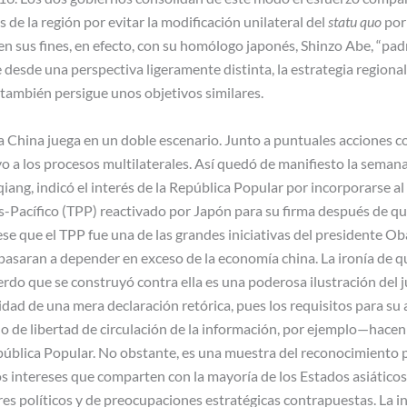
de la región por evitar la modificación unilateral del
statu quo
por
n sus fines, en efecto, con su homólogo japonés, Shinzo Abe, “pad
desde una perspectiva ligeramente distinta, la estrategia regiona
ambién persigue unos objetivos similares.
 China juega en un doble escenario. Junto a puntuales acciones co
o a los procesos multilaterales. Así quedó de manifiesto la seman
iang, indicó el interés de la República Popular por incorporarse al 
-Pacífico (TPP) reactivado por Japón para su firma después de q
e que el TPP fue una de las grandes iniciativas del presidente O
 pasaran a depender en exceso de la economía china. La ironía de 
rdo que se construyó contra ella es una poderosa ilustración del 
lidad de una mera declaración retórica, pues los requisitos para 
o de libertad de circulación de la información, por ejemplo—hacen 
pública Popular. No obstante, es una muestra del reconocimiento p
os intereses que comparten con la mayoría de los Estados asiático
res políticos y de preocupaciones estratégicas contrapuestas. La i