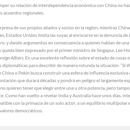
per su relación de interdependencia económica con China no hace
os acuerdos regionales.
presa de sus propios aliados y socios en la región, mientras China
s, Estados Unidos limita las suyas al enrocarse en la denuncia de
uro, y dando argumentos en consecuencia a quienes hablan de una n
 queda bien expresado por el primer ministro de Singapur, Lee Hsi
reign Affairs
. En una excelente reflexión sobre el estado de cosas e
as diplomáticas para describir de manera rotunda la situación: “Si
e China o Pekín busca construir una esfera de influencia exclusiva
ontación que durará décadas y pondrá en peligro el largamente esp
 no quieren tener que elegir entre una u otra potencia, pero tampo
ce. Como han vuelto a revelar India y Australia hace unos días, in
tible con la primacía de un solo actor; a un equilibrio multipolar
s valores democráticos.