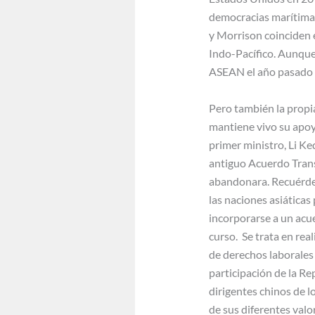
democracias marítimas 
y Morrison coinciden e
Indo-Pacífico. Aunque 
ASEAN el año pasado t
Pero también la propia
mantiene vivo su apoy
primer ministro, Li Keq
antiguo Acuerdo Trans
abandonara. Recuérdes
las naciones asiáticas
incorporarse a un acue
curso. Se trata en rea
de derechos laborales 
participación de la Re
dirigentes chinos de l
de sus diferentes valo