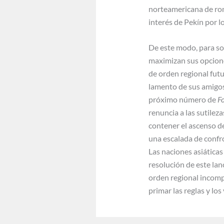
norteamericana de rom
interés de Pekín por l
De este modo, para sor
maximizan sus opcione
de orden regional fut
lamento de sus amigos
próximo número de
Fo
renuncia a las sutilez
contener el ascenso d
una escalada de confr
Las naciones asiáticas
resolución de este lan
orden regional incompa
primar las reglas y lo