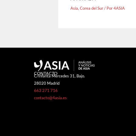
Asia
,
Corea del Sur
/ Por
4ASIA
CONTACTO
C/Infanta Mercedes 31, Bajo.
28020 Madrid
663 271 716
contacto@4asia.es