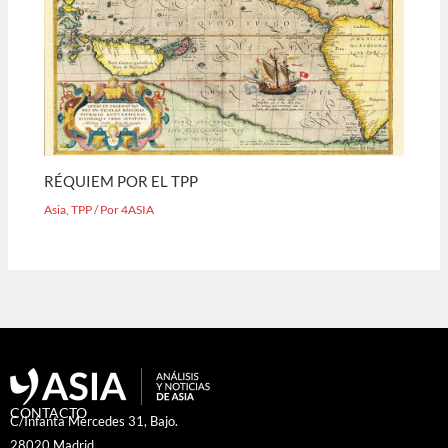
RÉQUIEM POR EL TPP
Asia
,
TPP
/ Por
4ASIA
CONTACTO
C/Infanta Mercedes 31, Bajo.
28020 Madrid