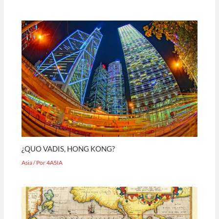
¿QUO VADIS, HONG KONG?
Asia
/ Por
4ASIA