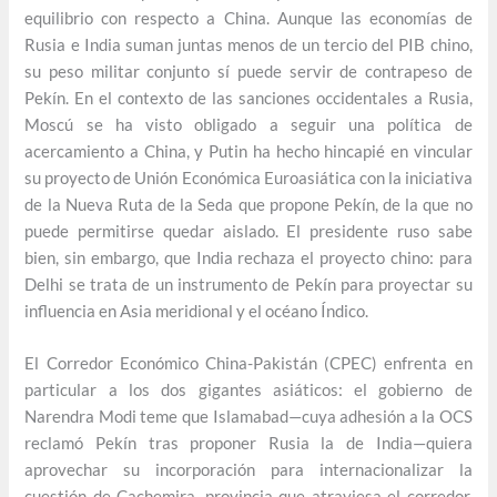
equilibrio con respecto a China. Aunque las economías de
Rusia e India suman juntas menos de un tercio del PIB chino,
su peso militar conjunto sí puede servir de contrapeso de
Pekín. En el contexto de las sanciones occidentales a Rusia,
Moscú se ha visto obligado a seguir una política de
acercamiento a China, y Putin ha hecho hincapié en vincular
su proyecto de Unión Económica Euroasiática con la iniciativa
de la Nueva Ruta de la Seda que propone Pekín, de la que no
puede permitirse quedar aislado. El presidente ruso sabe
bien, sin embargo, que India rechaza el proyecto chino: para
Delhi se trata de un instrumento de Pekín para proyectar su
influencia en Asia meridional y el océano Índico.
El Corredor Económico China-Pakistán (CPEC) enfrenta en
particular a los dos gigantes asiáticos: el gobierno de
Narendra Modi teme que Islamabad—cuya adhesión a la OCS
reclamó Pekín tras proponer Rusia la de India—quiera
aprovechar su incorporación para internacionalizar la
cuestión de Cachemira, provincia que atraviesa el corredor.