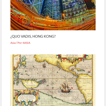
¿QUO VADIS, HONG KONG?
Asia
/ Por
4ASIA