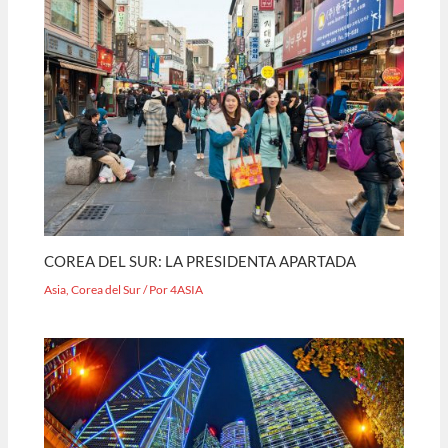
COREA DEL SUR: LA PRESIDENTA APARTADA
Asia
,
Corea del Sur
/ Por
4ASIA