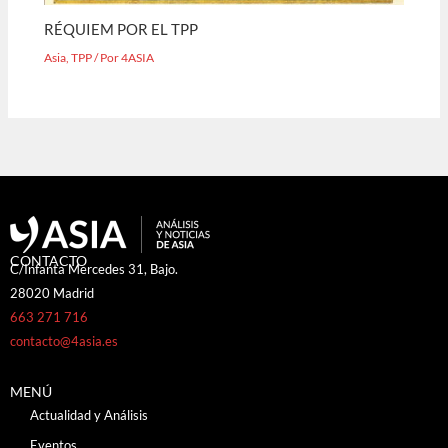
RÉQUIEM POR EL TPP
Asia
,
TPP
/ Por
4ASIA
CONTACTO
C/Infanta Mercedes 31, Bajo.
28020 Madrid
663 271 716
contacto@4asia.es
MENÚ
Actualidad y Análisis
Eventos