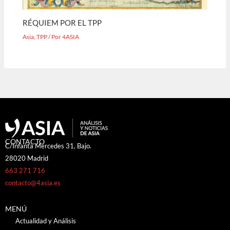
RÉQUIEM POR EL TPP
Asia
,
TPP
/ Por
4ASIA
CONTACTO
C/Infanta Mercedes 31, Bajo.
28020 Madrid
663 271 716
contacto@4asia.es
MENÚ
Actualidad y Análisis