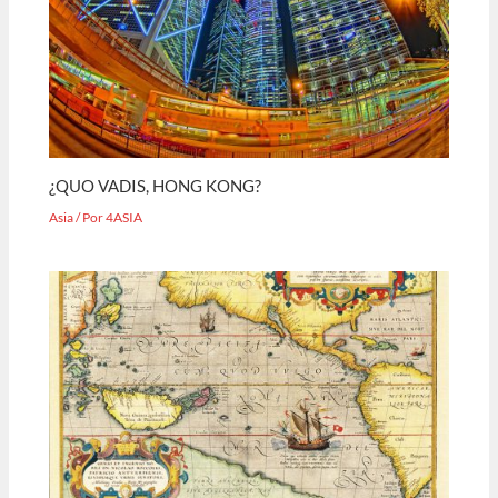
¿QUO VADIS, HONG KONG?
Asia
/ Por
4ASIA