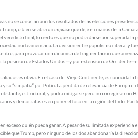
neas no se conocían aún los resultados de las elecciones presidenc
a Trump, o bien se abra un
impasse
que deje en manos de la Cámara
l veredicto final, lo cierto es que no podrá darse por superada la po
 sociedad norteamericana. La división entre populismo iliberal y fue
centro, para provocar una dinámica de fragmentación que amenaza
, a la posición de Estados Unidos—y por extensión de Occidente—e
 aliados es obvia. En el caso del Viejo Continente, es conocida la 
 y su “simpatía” por Putin. La pérdida de relevancia de Europa en 
obstante, estructural, y podrá mitigarse pero no corregirse con Ha
canos y demócratas es en poner el foco en la región del Indo-Pacífi
 en exceso quién pueda ganar. A pesar de su limitada experiencia en
ecible que Trump, pero ninguno de los dos abandonaría la direcció