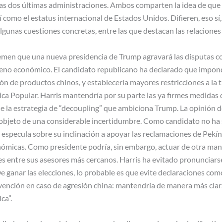
s dos últimas administraciones. Ambos comparten la idea de que C
sí como el estatus internacional de Estados Unidos. Difieren, eso sí
 algunas cuestiones concretas, entre las que destacan las relacione
emen que una nueva presidencia de Trump agravará las disputas co
reno económico. El candidato republicano ha declarado que impond
ión de productos chinos, y establecería mayores restricciones a la 
ica Popular. Harris mantendría por su parte las ya firmes medidas 
de la estrategia de “decoupling” que ambiciona Trump. La opinión d
 objeto de una considerable incertidumbre. Como candidato no ha 
 se especula sobre su inclinación a apoyar las reclamaciones de Pekí
micas. Como presidente podría, sin embargo, actuar de otra mane
s entre sus asesores más cercanos. Harris ha evitado pronunciars
 ganar las elecciones, lo probable es que evite declaraciones como
vención en caso de agresión china: mantendría de manera más clara 
ca”.