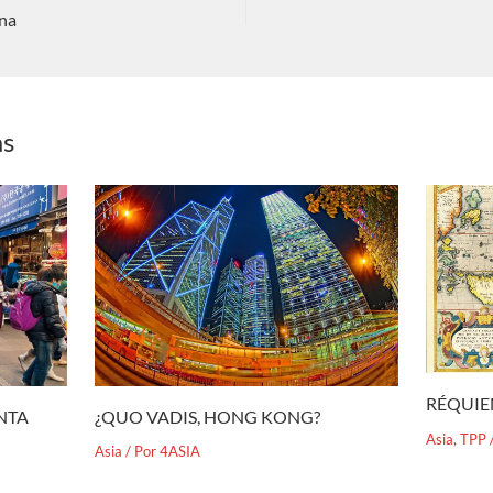
ina
as
RÉQUIE
¿QUO VADIS, HONG KONG?
ENTA
Asia
,
TPP
Asia
/ Por
4ASIA