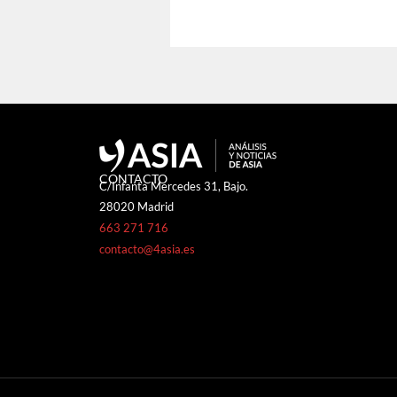
CONTACTO
C/Infanta Mercedes 31, Bajo.
28020 Madrid
663 271 716
contacto@4asia.es