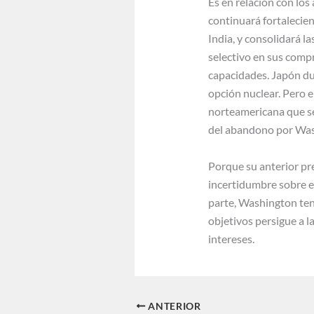
Es en relación con los
continuará fortalecien
India, y consolidará 
selectivo en sus compr
capacidades. Japón du
opción nuclear. Pero e
norteamericana que se
del abandono por Wash
Porque su anterior pre
incertidumbre sobre el
parte, Washington tend
objetivos persigue a l
intereses.
ANTERIOR