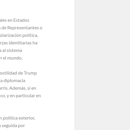
iales en Estados
 de Representantes o
larización política,
rzas identitarias ha
 al sistema
n el mundo.
hostilidad de Trump
la diplomacia
rris. Además, si en
co, y en particular en
 política exterior,
n seguida por