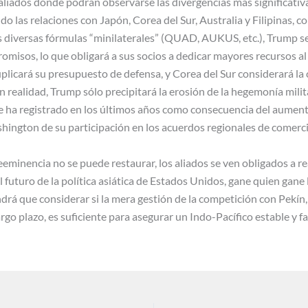
 aliados donde podrán observarse las divergencias más significativ
do las relaciones con Japón, Corea del Sur, Australia y Filipinas, 
las diversas fórmulas “minilaterales” (QUAD, AUKUS, etc.), Trump
omisos, lo que obligará a sus socios a dedicar mayores recursos a
plicará su presupuesto de defensa, y Corea del Sur considerará la 
n realidad, Trump sólo precipitará la erosión de la hegemonía milita
 ha registrado en los últimos años como consecuencia del aument
ington de su participación en los acuerdos regionales de comerci
eminencia no se puede restaurar, los aliados se ven obligados a re
 futuro de la política asiática de Estados Unidos, gane quien gane 
rá que considerar si la mera gestión de la competición con Pekín, 
argo plazo, es suficiente para asegurar un Indo-Pacífico estable y f