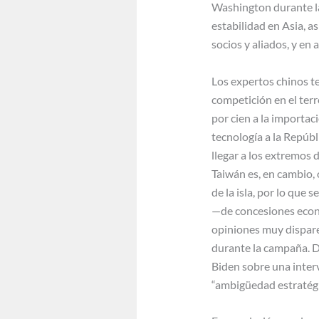
Washington durante la
estabilidad en Asia, a
socios y aliados, y en
Los expertos chinos t
competición en el ter
por cien a la importac
tecnología a la Repúbl
llegar a los extremos 
Taiwán es, en cambio,
de la isla, por lo que
—de concesiones econó
opiniones muy dispare
durante la campaña. De
Biden sobre una inter
“ambigüedad estratégi