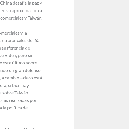
hina desafía la paz y
, en su aproximación a
s comerciales y Taiwán.
merciales y la
ría aranceles del 60
transferencia de
de Biden, pero sin
e este último sobre
sido un gran defensor
n, a cambio—claro está
ra, si bien hay
e sobre Taiwán
 las realizadas por
la política de