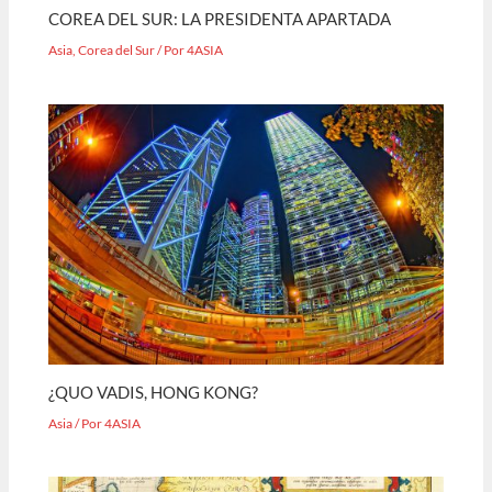
COREA DEL SUR: LA PRESIDENTA APARTADA
Asia
,
Corea del Sur
/ Por
4ASIA
¿QUO VADIS, HONG KONG?
Asia
/ Por
4ASIA