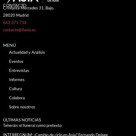
CONTACTO
C/Infanta Mercedes 31, Bajo.
28020 Madrid
663 271 716
contacto@4asia.es
MENÚ
Actualidad y Análisis
Eventos
Entrevistas
Informes
Cultura
Colabora
Sobre nosotros
ÚLTIMAS NOTICIAS
Teherán: el funeral como pretexto
INTERREGNUM: ¿Cambio de ciclo en Asia? Fernando Delage