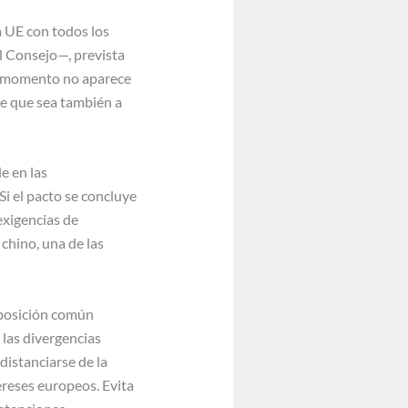
a UE con todos los
l Consejo—, prevista
De momento no aparece
le que sea también a
e en las
Si el pacto se concluye
exigencias de
 chino, una de las
 posición común
las divergencias
distanciarse de la
ereses europeos. Evita