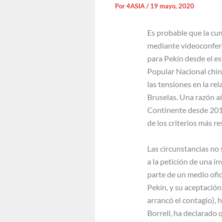
Por
4ASIA
/
19 mayo, 2020
Es probable que la cum
mediante videoconfere
para Pekín desde el es
Popular Nacional chin
las tensiones en la re
Bruselas. Una razón añ
Continente desde 2016
de los criterios más r
Las circunstancias no 
a la petición de una i
parte de un medio ofic
Pekín, y su aceptación
arrancó el contagio),
Borrell, ha declarado 