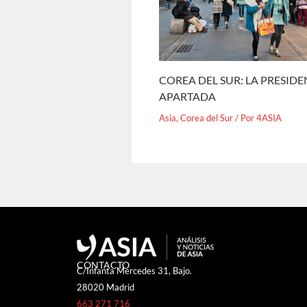
COREA DEL SUR: LA PRESID
APARTADA
Asia
,
Corea del Sur
/ Por
4ASIA
CONTACTO
C/Infanta Mercedes 31, Bajo.
28020 Madrid
663 271 716