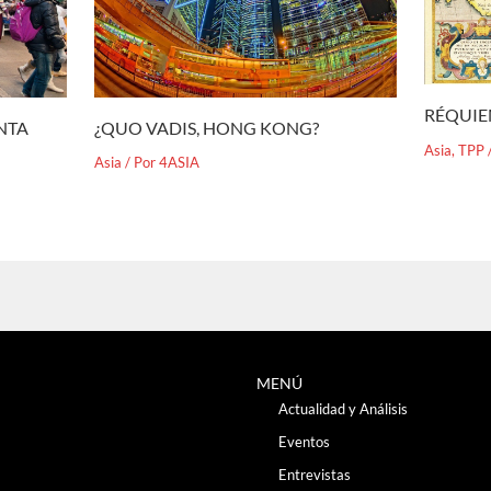
RÉQUIE
¿QUO VADIS, HONG KONG?
ENTA
Asia
,
TPP
Asia
/ Por
4ASIA
MENÚ
Actualidad y Análisis
Eventos
Entrevistas