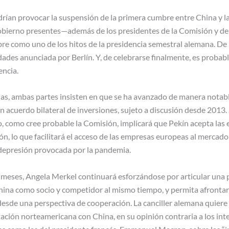
drían provocar la suspensión de la primera cumbre entre China y l
gobierno presentes—además de los presidentes de la Comisión y de
bre como uno de los hitos de la presidencia semestral alemana. 
dades anunciada por Berlín. Y, de celebrarse finalmente, es probab
encia.
ias, ambas partes insisten en que se ha avanzado de manera notabl
 acuerdo bilateral de inversiones, sujeto a discusión desde 2013. 
o, como cree probable la Comisión, implicará que Pekín acepta las 
ón, lo que facilitará el acceso de las empresas europeas al mercado
a depresión provocada por la pandemia.
meses, Angela Merkel continuará esforzándose por articular una
hina como socio y competidor al mismo tiempo, y permita afrontar 
desde una perspectiva de cooperación. La canciller alemana quiere 
ación norteamericana con China, en su opinión contraria a los int