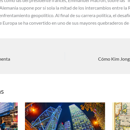
s como las del presidente francés, Emmanuel Macron, sobre las “
lemania supone por sí sola la mitad de los intercambios entre la 
enfrentamiento geopolítico. Al final de su carrera política, el desa
de Europa se ha convertido en uno de sus mayores quebraderos de 
umenta
as