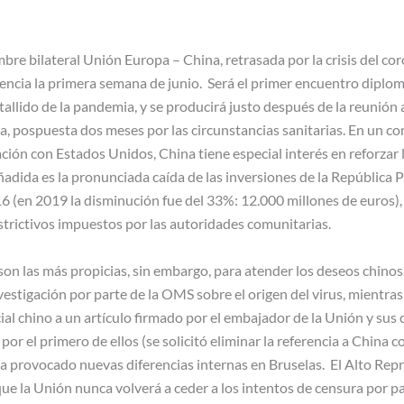
bre bilateral Unión Europa – China, retrasada por la crisis del cor
ncia la primera semana de junio. Será el primer encuentro diplomá
tallido de la pandemia, y se producirá justo después de la reunión
a, pospuesta dos meses por las circunstancias sanitarias. En un c
lación con Estados Unidos, China tiene especial interés en reforzar 
adida es la pronunciada caída de las inversiones de la República P
 (en 2019 la disminución fue del 33%: 12.000 millones de euros)
estrictivos impuestos por las autoridades comunitarias.
son las más propicias, sin embargo, para atender los deseos chino
nvestigación por parte de la OMS sobre el origen del virus, mientra
ial chino a un artículo firmado por el embajador de la Unión y sus
 por el primero de ellos (se solicitó eliminar la referencia a China
 ha provocado nuevas diferencias internas en Bruselas. El Alto Rep
que la Unión nunca volverá a ceder a los intentos de censura por pa