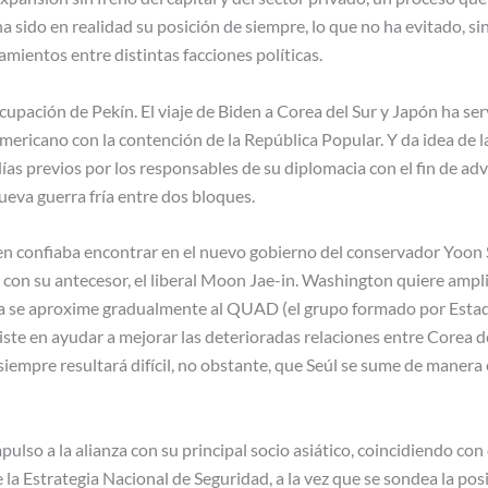
a sido en realidad su posición de siempre, lo que no ha evitado, si
mientos entre distintas facciones políticas.
upación de Pekín. El viaje de Biden a Corea del Sur y Japón ha ser
ericano con la contención de la República Popular. Y da idea de l
ías previos por los responsables de su diplomacia con el fin de adve
eva guerra fría entre dos bloques.
iden confiaba encontrar en el nuevo gobierno del conservador Yoo
 con su antecesor, el liberal Moon Jae-in. Washington quiere ampli
sta se aproxime gradualmente al QUAD (el grupo formado por Estad
iste en ayudar a mejorar las deterioradas relaciones entre Corea d
empre resultará difícil, no obstante, que Seúl se sume de manera e
lso a la alianza con su principal socio asiático, coincidiendo con
la Estrategia Nacional de Seguridad, a la vez que se sondea la pos