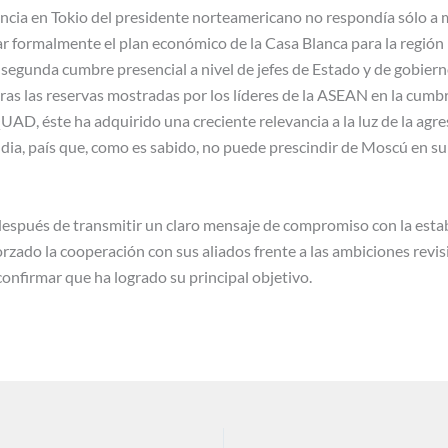
cia en Tokio del presidente norteamericano no respondía sólo a m
r formalmente el plan económico de la Casa Blanca para la región 
la segunda cumbre presencial a nivel de jefes de Estado y de gobie
ras las reservas mostradas por los líderes de la ASEAN en la cumb
AD, éste ha adquirido una creciente relevancia a la luz de la agres
ia, país que, como es sabido, no puede prescindir de Moscú en su 
después de transmitir un claro mensaje de compromiso con la estabi
rzado la cooperación con sus aliados frente a las ambiciones revisio
onfirmar que ha logrado su principal objetivo.