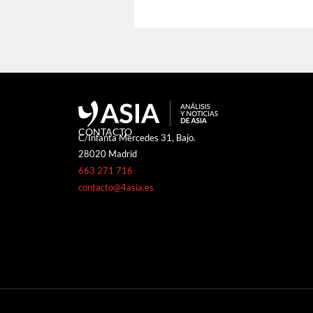
CONTACTO
C/Infanta Mercedes 31, Bajo.
28020 Madrid
663 271 716
contacto@4asia.es