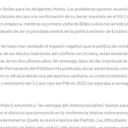
 fáciles para los dirigentes chinos. Los problemas parecen acumul
bstáculos de cara a la confirmación de su tercer mandato en el XX
o empeora, mientras la primera visita de Biden a Asia ha servido p
ejado de ser la prioridad central de la política exterior de Estado
 de mayo han revelado el impacto negativo que la política de covi
de los efectos indirectos del conflicto en Ucrania, están teniendo
res de los dos últimos años. Sin embargo, lejos de dar marcha atrá
ité Permanente del Politburó ha publicado duras advertencias con
e su eficacia desde una perspectiva sanitaria, su coste económico
 crecimiento del 5,5 por cien del PIB en 2022 (se aspiraba a consegu
artido Comunista y “las ventajas del sistema socialista” bastan pa
ó en el discurso que pronunció en la conferencia interna sobre eco
recientemente
Qiushi
, la revista teórica del Partido. Las dificultades
expansión sin freno del capital y del sector privado, un proceso qu