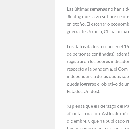
Las últimas semanas no han sido
Jinping quería verse libre de o
en otoño. El escenario económic
guerra de Ucrania, China no ha d
Los datos dados a conocer el 16
de personas confinadas), además 
registraron los peores indicado
respecto a la pandemia, el Com
independencia de las dudas sobr
pueda lograrse el objetivo de un
Estados Unidos).
Xi piensa que el liderazgo del P
afronta la nación. Así lo afirm
diciembre, y que ha publicado 
tienen como principal causa la 