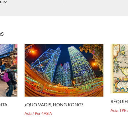
guez
as
RÉQUIE
¿QUO VADIS, HONG KONG?
ENTA
Asia
,
TPP
Asia
/ Por
4ASIA