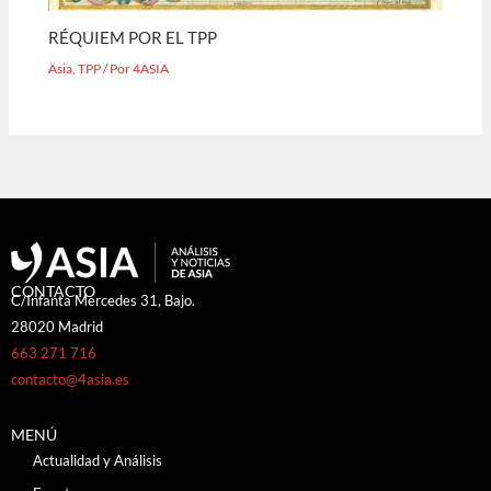
RÉQUIEM POR EL TPP
Asia
,
TPP
/ Por
4ASIA
CONTACTO
C/Infanta Mercedes 31, Bajo.
28020 Madrid
663 271 716
contacto@4asia.es
MENÚ
Actualidad y Análisis