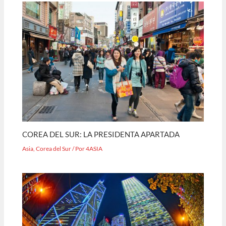
COREA DEL SUR: LA PRESIDENTA APARTADA
Asia
,
Corea del Sur
/ Por
4ASIA