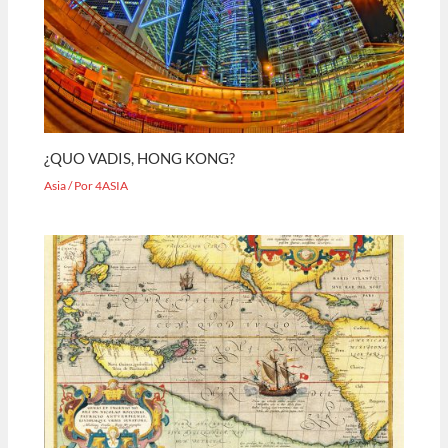
¿QUO VADIS, HONG KONG?
Asia
/ Por
4ASIA