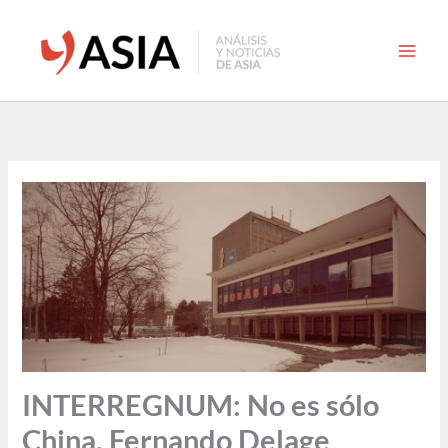
Ir
al
contenido
INTERREGNUM: No es sólo
China. Fernando Delage