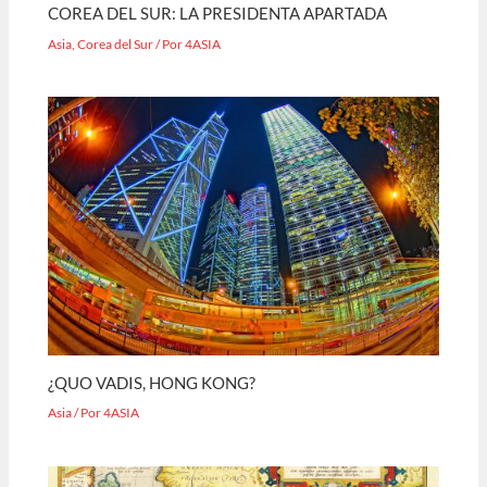
COREA DEL SUR: LA PRESIDENTA APARTADA
Asia
,
Corea del Sur
/ Por
4ASIA
¿QUO VADIS, HONG KONG?
Asia
/ Por
4ASIA