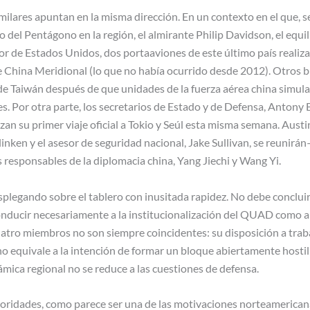
ilares apuntan en la misma dirección. En un contexto en el que, s
del Pentágono en la región, el almirante Philip Davidson, el equili
or de Estados Unidos, dos portaaviones de este último país realiza
e China Meridional (lo que no había ocurrido desde 2012). Otros
de Taiwán después de que unidades de la fuerza aérea china simul
s. Por otra parte, los secretarios de Estado y de Defensa, Antony 
zan su primer viaje oficial a Tokio y Seúl esta misma semana. Austi
linken y el asesor de seguridad nacional, Jake Sullivan, se reunirá
s responsables de la diplomacia china, Yang Jiechi y Wang Yi.
splegando sobre el tablero con inusitada rapidez. No debe conclui
onducir necesariamente a la institucionalización del QUAD como al
cuatro miembros no son siempre coincidentes: su disposición a tra
 equivale a la intención de formar un bloque abiertamente hostil 
mica regional no se reduce a las cuestiones de defensa.
ioridades, como parece ser una de las motivaciones norteamerican