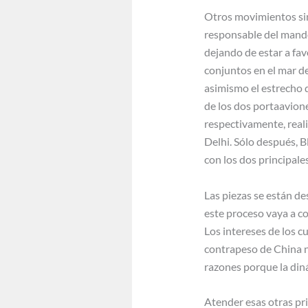
Otros movimientos sim
responsable del mando 
dejando de estar a fav
conjuntos en el mar d
asimismo el estrecho 
de los dos portaavione
respectivamente, reali
Delhi. Sólo después, B
con los dos principale
Las piezas se están de
este proceso vaya a c
Los intereses de los 
contrapeso de China no
razones porque la diná
Atender esas otras pr