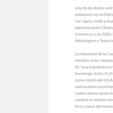
Una de las dudas sobr
antecesor con el Diál
con Japón, India y Aust
administración Obama. 
Exteriores y, en 2020
Washington y Tokio inc
La respuesta de la Cas
ministro indio, Naren
de “una arquitectura r
homólogo chino, Xi Jinp
como misión del QUAD.
mantuvieron su primer 
cuatro democracias los
cumbre al máximo nive
foro y hacer del mismo