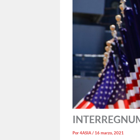
INTERREGNUM: 
Por
4ASIA
/
16 marzo, 2021