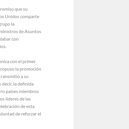
promiso que su
ados Unidos comparte
grupo la
e ministros de Asuntos
alabar con
ios.
ónica con el primer
 propuso la promoción
transmitió a su
 decir, la definida
atro países miembros
s líderes de las
elebración de esta
luntad de reforzar el