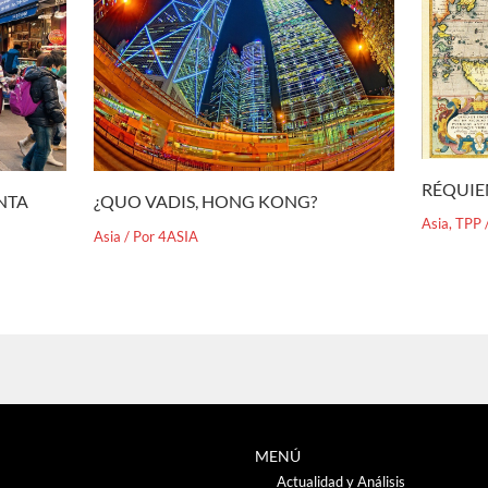
RÉQUIE
¿QUO VADIS, HONG KONG?
ENTA
Asia
,
TPP
Asia
/ Por
4ASIA
MENÚ
Actualidad y Análisis