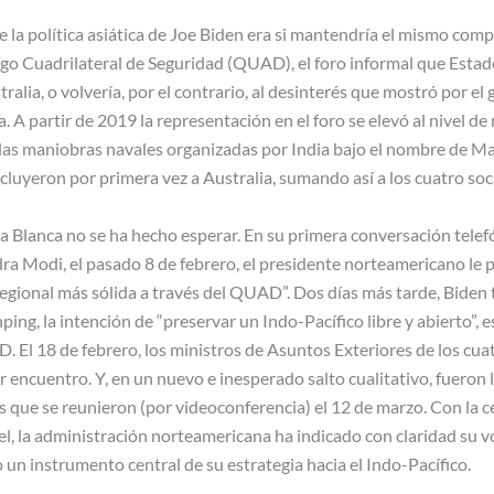
e la política asiática de Joe Biden era si mantendría el mismo com
ogo Cuadrilateral de Seguridad (QUAD), el foro informal que Est
ralia, o volvería, por el contrario, al desinterés que mostró por el 
A partir de 2019 la representación en el foro se elevó al nivel d
, las maniobras navales organizadas por India bajo el nombre de M
luyeron por primera vez a Australia, sumando así a los cuatro soc
a Blanca no se ha hecho esperar. En su primera conversación telef
dra Modi, el pasado 8 de febrero, el presidente norteamericano le
egional más sólida a través del QUAD”. Dos días más tarde, Biden 
ing, la intención de “preservar un Indo-Pacífico libre y abierto”, es
 El 18 de febrero, los ministros de Asuntos Exteriores de los cu
encuentro. Y, en un nuevo e inesperado salto cualitativo, fueron lo
 que se reunieron (por videoconferencia) el 12 de marzo. Con la c
l, la administración norteamericana ha indicado con claridad su vo
 un instrumento central de su estrategia hacia el Indo-Pacífico.