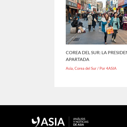
COREA DEL SUR: LA PRESID
APARTADA
Asia
,
Corea del Sur
/ Por
4ASIA