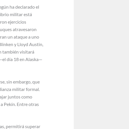
egún ha declarado el
brio militar está
ron ejercicios
 buques atravesaron
aran un ataque a uno
Blinken y Lloyd Austin,
n también visitará
n—el día 18 en Alaska—
rse, sin embargo, que
ianza militar formal.
bajar juntos como
a Pekín. Entre otras
as, permitirá superar