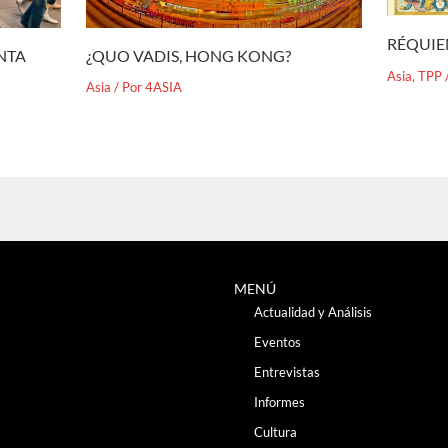
RÉQUIE
¿QUO VADIS, HONG KONG?
ENTA
Asia
,
TPP
Asia
/ Por
4ASIA
MENÚ
Actualidad y Análisis
Eventos
Entrevistas
Informes
Cultura