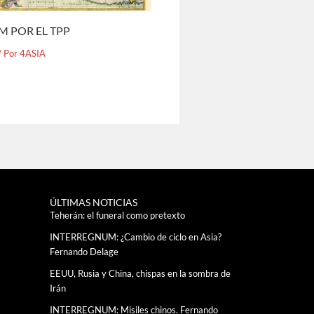
M POR EL TPP
/ Por
4ASIA
ÚLTIMAS NOTICIAS
Teherán: el funeral como pretexto
INTERREGNUM: ¿Cambio de ciclo en Asia?
Fernando Delage
EEUU, Rusia y China, chispas en la sombra de
Irán
INTERREGNUM: Misiles chinos. Fernando