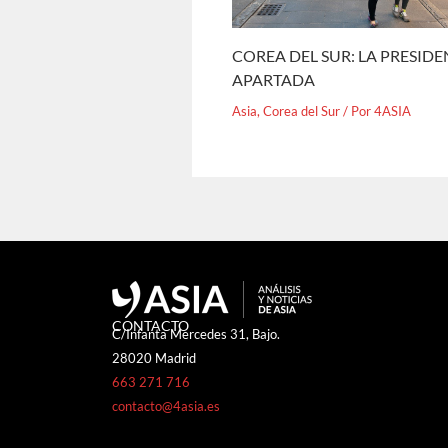
COREA DEL SUR: LA PRESID
APARTADA
Asia
,
Corea del Sur
/ Por
4ASIA
CONTACTO
C/Infanta Mercedes 31, Bajo.
28020 Madrid
663 271 716
contacto@4asia.es