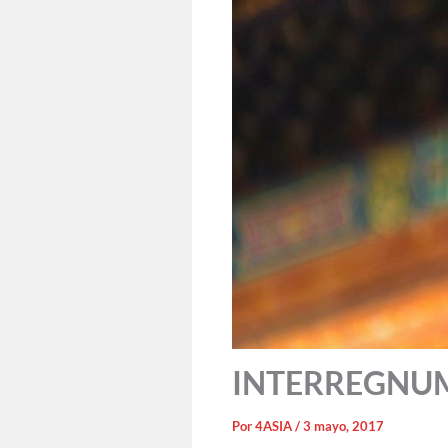
INTERREGNUM: 
Por
4ASIA
/
3 mayo, 2017