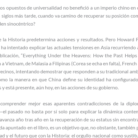
os opuestos de universalidad no benefició a un imperio chino en
s siglos más tarde, cuando va camino de recuperar su posición c
den sinocéntrico?
ue la Historia predetermina acciones y resultados. Pero Howard 
 ha intentado explicar las actuales tensiones en Asia recurriendo
publicación, “Everything Under the Heavens: How the Past Helps
a Vietnam, de Malasia a Filipinas (Corea se echa en falta), French 
ecinos, intentando demostrar que responden a su tradicional ambi
cómo la manera en que China define su identidad ha configurado 
os y está presente, aún hoy, en las acciones de su gobierno.
e comprender mejor esas aparentes contradicciones de la dipl
—el pasado no basta por sí solo para explicar la dinámica cont
 avanza año tras año en la recuperación de su estatus sin encontra
apuntado en el libro, es un objetivo que, no obstante, también
ad y el futuro que con la Historia: el orgullo nacional como sustit