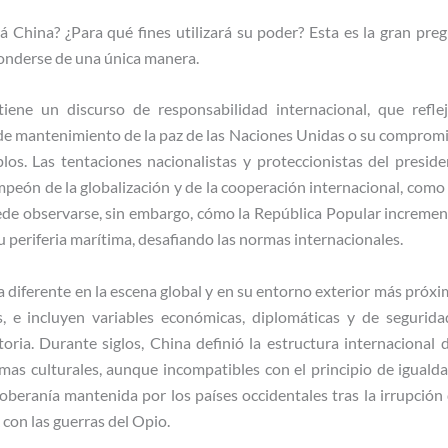
á China? ¿Para qué fines utilizará su poder? Esta es la gran preg
ponderse de una única manera.
ene un discurso de responsabilidad internacional, que refl
 de mantenimiento de la paz de las Naciones Unidas o su compromis
los. Las tentaciones nacionalistas y proteccionistas del presid
eón de la globalización y de la cooperación internacional, como h
e observarse, sin embargo, cómo la República Popular increment
u periferia marítima, desafiando las normas internacionales.
diferente en la escena global y en su entorno exterior más próxi
, e incluyen variables económicas, diplomáticas y de segurida
oria. Durante siglos, China definió la estructura internacional
mas culturales, aunque incompatibles con el principio de igualda
soberanía mantenida por los países occidentales tras la irrupción
 con las guerras del Opio.