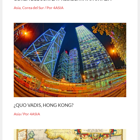
Asia
,
Corea del Sur
/ Por
4ASIA
¿QUO VADIS, HONG KONG?
Asia
/ Por
4ASIA