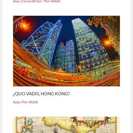
Asia
,
Corea del Sur
/ Por
4ASIA
¿QUO VADIS, HONG KONG?
Asia
/ Por
4ASIA