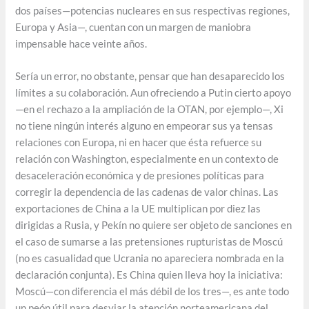
dos países—potencias nucleares en sus respectivas regiones,
Europa y Asia—, cuentan con un margen de maniobra
impensable hace veinte años.
Sería un error, no obstante, pensar que han desaparecido los
límites a su colaboración. Aun ofreciendo a Putin cierto apoyo
—en el rechazo a la ampliación de la OTAN, por ejemplo—, Xi
no tiene ningún interés alguno en empeorar sus ya tensas
relaciones con Europa, ni en hacer que ésta refuerce su
relación con Washington, especialmente en un contexto de
desaceleración económica y de presiones políticas para
corregir la dependencia de las cadenas de valor chinas. Las
exportaciones de China a la UE multiplican por diez las
dirigidas a Rusia, y Pekín no quiere ser objeto de sanciones en
el caso de sumarse a las pretensiones rupturistas de Moscú
(no es casualidad que Ucrania no apareciera nombrada en la
declaración conjunta). Es China quien lleva hoy la iniciativa:
Moscú—con diferencia el más débil de los tres—, es ante todo
un peón útil para desviar la atención norteamericana del