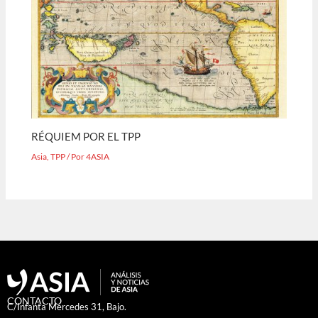
RÉQUIEM POR EL TPP
Asia
,
TPP
/ Por
4ASIA
CONTACTO
C/Infanta Mercedes 31, Bajo.