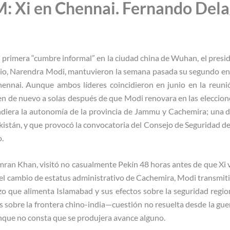
Xi en Chennai. Fernando Del
primera “cumbre informal” en la ciudad china de Wuhan, el presid
indio, Narendra Modi, mantuvieron la semana pasada su segundo enc
nnai. Aunque ambos líderes coincidieron en junio en la reuni
n de nuevo a solas después de que Modi renovara en las eleccio
endiera la autonomía de la provincia de Jammu y Cachemira; una d
kistán, y que provocó la convocatoria del Consejo de Seguridad d
o.
Imran Khan, visitó no casualmente Pekín 48 horas antes de que Xi 
 el cambio de estatus administrativo de Cachemira, Modi transmiti
zo que alimenta Islamabad y sus efectos sobre la seguridad region
s sobre la frontera chino-india—cuestión no resuelta desde la 
unque no consta que se produjera avance alguno.