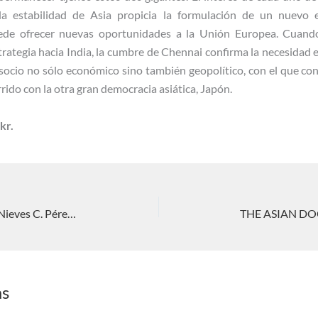
a estabilidad de Asia propicia la formulación de un nuevo e
ede ofrecer nuevas oportunidades a la Unión Europea. Cuando
trategia hacia India, la cumbre de Chennai confirma la necesida
socio no sólo económico sino también geopolítico, con el que conv
rido con la otra gran democracia asiática, Japón.
kr.
La Ruta de la Seda en Lationamérica. Nieves C. Pérez Rodríguez
as