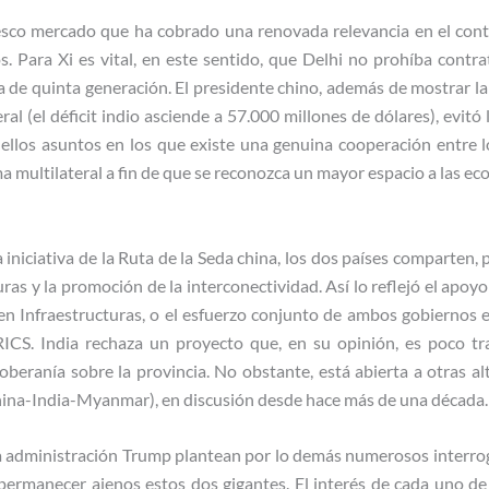
esco mercado que ha cobrado una renovada relevancia en el conte
. Para Xi es vital, en este sentido, que Delhi no prohíba contr
a de quinta generación. El presidente chino, además de mostrar la
ral (el déficit indio asciende a 57.000 millones de dólares), evitó 
uellos asuntos en los que existe una genuina cooperación entre 
ema multilateral a fin de que se reconozca un mayor espacio a las 
a iniciativa de la Ruta de la Seda china, los dos países comparten,
uras y la promoción de la interconectividad. Así lo reflejó el apoyo 
en Infraestructuras, o el esfuerzo conjunto de ambos gobiernos 
ICS. India rechaza un proyecto que, en su opinión, es poco t
ranía sobre la provincia. No obstante, está abierta a otras al
na-India-Myanmar), en discusión desde hace más de una década.
la administración Trump plantean por lo demás numerosos interrog
permanecer ajenos estos dos gigantes. El interés de cada uno de 