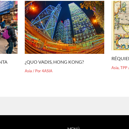
RÉQUIE
¿QUO VADIS, HONG KONG?
ENTA
Asia
,
TPP
Asia
/ Por
4ASIA
MENÚ