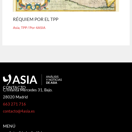
RÉQUIEM POR EL TPP
Asia
,
TPP
/ Por
4ASIA
CONTACTO
C/Infanta Mercedes 31, Bajo.
28020 Madrid
663 271 716
contacto@4asia.es
MENÚ