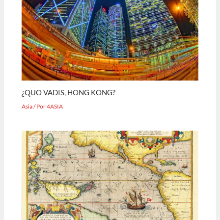
¿QUO VADIS, HONG KONG?
Asia
/ Por
4ASIA