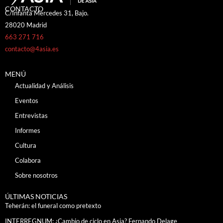
CONTACTO
C/Infanta Mercedes 31, Bajo.
28020 Madrid
663 271 716
contacto@4asia.es
MENÚ
Actualidad y Análisis
Eventos
Entrevistas
Informes
Cultura
Colabora
Sobre nosotros
ÚLTIMAS NOTICIAS
Teherán: el funeral como pretexto
INTERREGNUM: ¿Cambio de ciclo en Asia? Fernando Delage