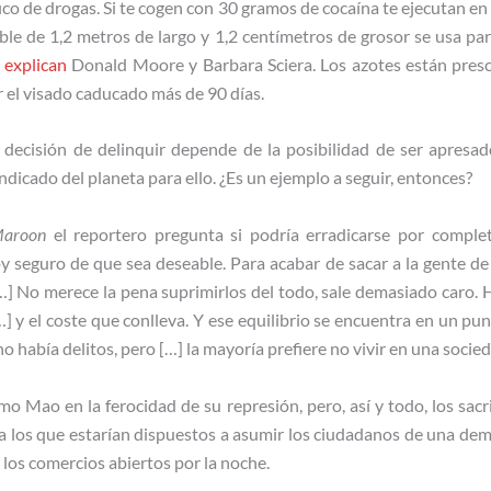
fico de drogas. Si te cogen con 30 gramos de cocaína te ejecutan e
exible de 1,2 metros de largo y 1,2 centímetros de grosor se usa 
,
explican
Donald Moore y Barbara Sciera. Los azotes están presc
r el visado caducado más de 90 días.
a decisión de delinquir depende de la posibilidad de ser apresad
ndicado del planeta para ello. ¿Es un ejemplo a seguir, entonces?
Maroon
el reportero pregunta si podría erradicarse por completo
y seguro de que sea deseable. Para acabar de sacar a la gente de 
…] No merece la pena suprimirlos del todo, sale demasiado caro. H
[…] y el coste que conlleva. Y ese equilibrio se encuentra en un pu
o había delitos, pero […] la mayoría prefiere no vivir en una socieda
mo Mao en la ferocidad de su represión, pero, así y todo, los sacri
a los que estarían dispuestos a asumir los ciudadanos de una dem
 los comercios abiertos por la noche.