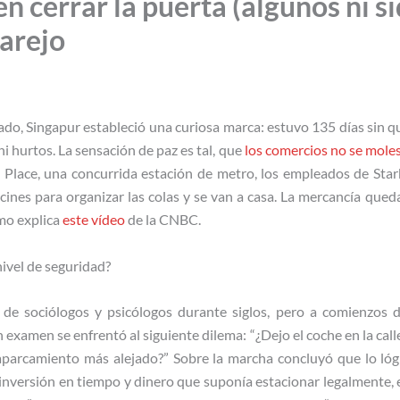
en cerrar la puerta (algunos ni si
larejo
do, Singapur estableció una curiosa marca: estuvo 135 días sin que
ni hurtos. La sensación de paz es tal, que
los comercios no se moles
les Place, una concurrida estación de metro, los empleados de Sta
cines para organizar las colas y se van a casa. La mercancía qued
omo explica
este vídeo
de la CNBC.
ivel de seguridad?
 de sociólogos y psicólogos durante siglos, pero a comienzos 
examen se enfrentó al siguiente dilema: “¿Dejo el coche en la calle
 aparcamiento más alejado?” Sobre la marcha concluyó que lo lógi
 inversión en tiempo y dinero que suponía estacionar legalmente, 