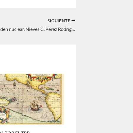
SIGUIENTE
El orden o desorden nuclear. Nieves C. Pérez Rodríguez
M POR EL TPP