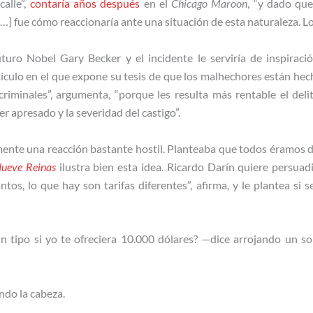
calle”,
contaría años después
en el
Chicago Maroon
, “y dado que
…] fue cómo reaccionaría ante una situación de esta naturaleza. Lo
uturo Nobel Gary Becker y el incidente le serviría de inspirac
tículo en el que expone su tesis de que los malhechores están he
criminales”, argumenta, “porque les resulta más rentable el delit
er apresado y la severidad del castigo”.
lmente una reacción bastante hostil. Planteaba que todos éramos d
ueve Reinas
ilustra bien esta idea. Ricardo Darín quiere persua
os, lo que hay son tarifas diferentes”, afirma, y le plantea si 
n tipo si yo te ofreciera 10.000 dólares? —dice arrojando un s
do la cabeza.