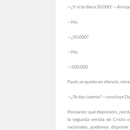
—¿Y si te diera 20.000? —Arroja
—No.
—¿50.000?
—No.
—500.000.
Pauls se queda en silencio, mir
—¿Te das cuenta? —concluye D
Pensarán: qué depresión, ¿verda
la segunda venida de Cristo o 
racionales, podemos disponer 