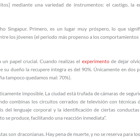
itos] mediante una variedad de instrumentos: el castigo, la e
ho Singapur. Primero, es un lugar muy próspero, lo que signi
ntre los jóvenes (el periodo más propenso a los comportamientos an
 un papel crucial. Cuando realizas el
experimento
de dejar olvi
ue su dueño la recupere íntegra es del 90%. Únicamente en dos p
aña tampoco quedamos mal: 70%).
ticamente imposible. La ciudad está trufada de cámaras de seguri
do combinas los circuitos cerrados de televisión con técnicas de
sis del lenguaje corporal y la identificación de ciertas conducta
to se produce, facilitando una reacción inmediata”.
stas son draconianas. Hay pena de muerte, y no se reserva para lo