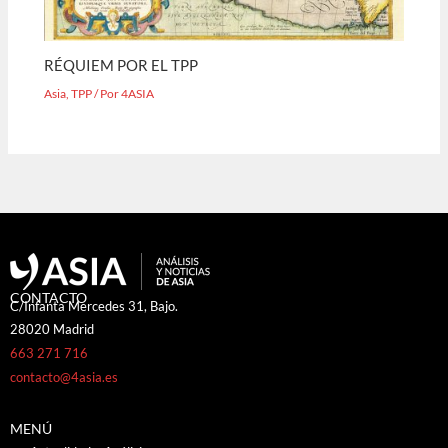
RÉQUIEM POR EL TPP
Asia
,
TPP
/ Por
4ASIA
CONTACTO
C/Infanta Mercedes 31, Bajo.
28020 Madrid
663 271 716
contacto@4asia.es
MENÚ