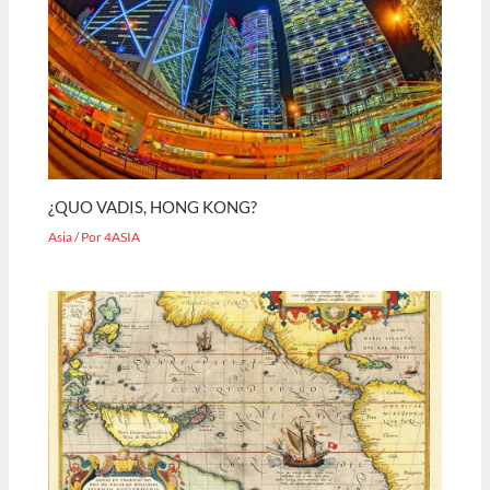
¿QUO VADIS, HONG KONG?
Asia
/ Por
4ASIA