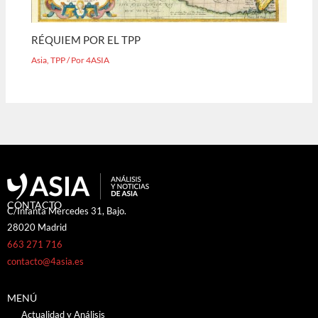
RÉQUIEM POR EL TPP
Asia
,
TPP
/ Por
4ASIA
CONTACTO
C/Infanta Mercedes 31, Bajo.
28020 Madrid
663 271 716
contacto@4asia.es
MENÚ
Actualidad y Análisis