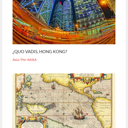
¿QUO VADIS, HONG KONG?
Asia
/ Por
4ASIA