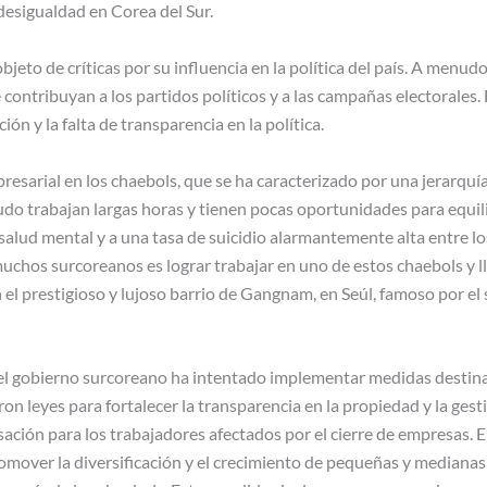
 desigualdad en Corea del Sur.
jeto de críticas por su influencia en la política del país. A menud
e contribuyan a los partidos políticos y a las campañas electorales.
ón y la falta de transparencia en la política.
esarial en los chaebols, que se ha caracterizado por una jerarquía 
o trabajan largas horas y tienen pocas oportunidades para equilib
salud mental y a una tasa de suicidio alarmantemente alta entre lo
muchos surcoreanos es lograr trabajar en uno de estos chaebols y l
 el prestigioso y lujoso barrio de Gangnam, en Seúl, famoso por el
el gobierno surcoreano ha intentado implementar medidas destinad
n leyes para fortalecer la transparencia en la propiedad y la gest
ción para los trabajadores afectados por el cierre de empresas. 
mover la diversificación y el crecimiento de pequeñas y median