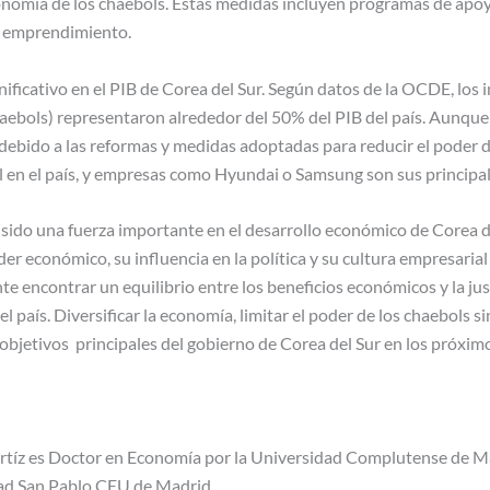
onomía de los chaebols. Estas medidas incluyen programas de apoyo 
l emprendimiento.
nificativo en el PIB de Corea del Sur. Según datos de la OCDE, los
haebols) representaron alrededor del 50% del PIB del país. Aunque 
 debido a las reformas y medidas adoptadas para reducir el poder 
en el país, y empresas como Hyundai o Samsung son sus principal
 sido una fuerza importante en el desarrollo económico de Corea d
er económico, su influencia en la política y su cultura empresarial
 encontrar un equilibrio entre los beneficios económicos y la just
 el país. Diversificar la economía, limitar el poder de los chaebols 
 objetivos principales del gobierno de Corea del Sur en los próxim
rtíz es Doctor en Economía por la Universidad Complutense de M
dad San Pablo CEU de Madrid