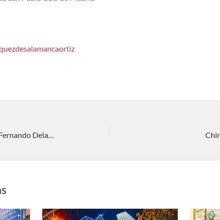
iquezdesalamancaortiz
INTERREGNUM: Contra Occidente. Fernando Delage
Chin
as