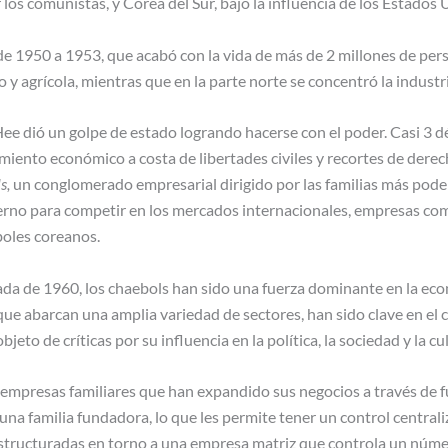
los comunistas, y Corea del Sur, bajo la influencia de los Estados 
e 1950 a 1953, que acabó con la vida de más de 2 millones de per
 agrícola, mientras que en la parte norte se concentró la industri
ee dió un golpe de estado logrando hacerse con el poder. Casi 3 d
imiento económico a costa de libertades civiles y recortes de der
s,
un conglomerado empresarial dirigido por las familias más pode
erno para competir en los mercados internacionales, empresas c
oles coreanos.
da de 1960, los chaebols han sido una fuerza dominante en la eco
e abarcan una amplia variedad de sectores, han sido clave en el 
eto de críticas por su influencia en la política, la sociedad y la cu
n empresas familiares que han expandido sus negocios a través de f
una familia fundadora, lo que les permite tener un control central
estructuradas en torno a una empresa matriz que controla un númer