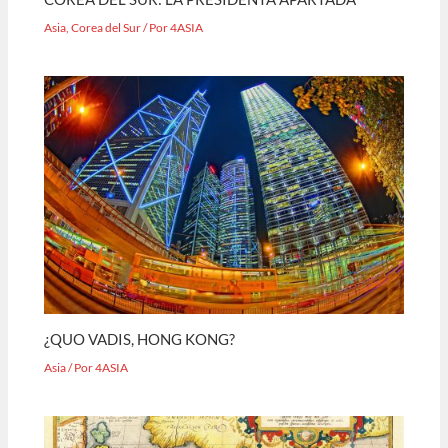
Asia
,
Corea del Sur
/ Por
4ASIA
¿QUO VADIS, HONG KONG?
Asia
/ Por
4ASIA