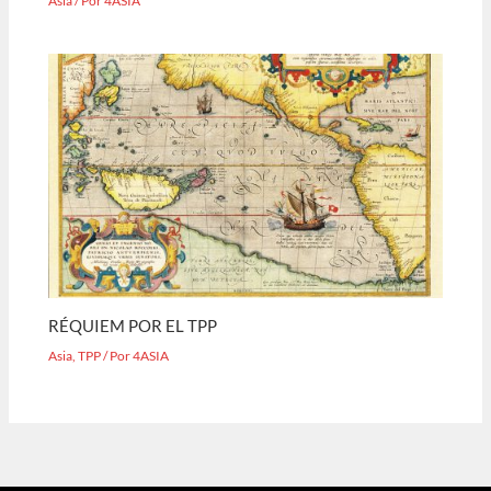
Asia
/ Por
4ASIA
RÉQUIEM POR EL TPP
Asia
,
TPP
/ Por
4ASIA