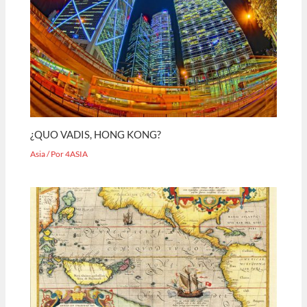
¿QUO VADIS, HONG KONG?
Asia
/ Por
4ASIA