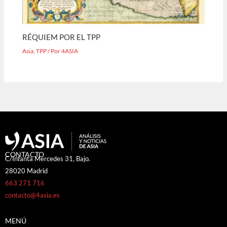
RÉQUIEM POR EL TPP
Asia
,
TPP
/ Por
4ASIA
CONTACTO
C/Infanta Mercedes 31, Bajo.
28020 Madrid
663 271 716
contacto@4asia.es
MENÚ