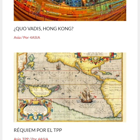
¿QUO VADIS, HONG KONG?
Asia
/ Por
4ASIA
RÉQUIEM POR EL TPP
Asia
,
TPP
/ Por
4ASIA