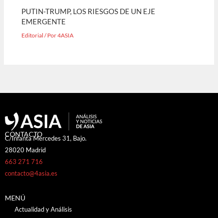
PUTIN-TRUMP, LOS RIESGOS DE UN EJE
EMERGENTE
Editorial
/ Por
4ASIA
CONTACTO
C/Infanta Mercedes 31, Bajo.
28020 Madrid
663 271 716
contacto@4asia.es
MENÚ
Actualidad y Análisis