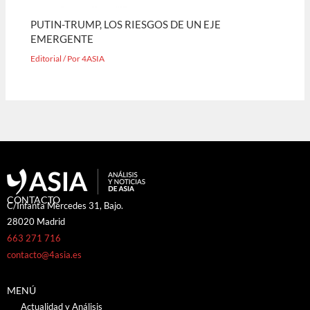
PUTIN-TRUMP, LOS RIESGOS DE UN EJE
EMERGENTE
Editorial
/ Por
4ASIA
CONTACTO
C/Infanta Mercedes 31, Bajo.
28020 Madrid
663 271 716
contacto@4asia.es
MENÚ
Actualidad y Análisis